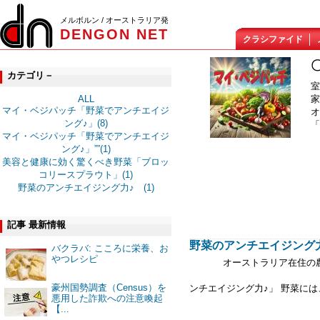
メルボルン / オーストラリア発
DENGON NET
クラシファイド
カテゴリ－
室
家
ALL
マイ・ベジパッチ「野菜でアンチエイジ
オ
ング♪」(8)
「
マイ・ベジパッチ「野菜でアンチエイジ
ング♪」””(1)
美容と健康に効く驚くべき野菜「ブロッ
コリースプラウト」(1)
野菜のアンチエイジング力♪ (1)
記事 最新情報
野菜のアンチエイジング力
バクラバ: こころに栄養、お
やつレシピ
オーストラリア在住の農業
今回のテー
豪州国勢調査（Census）を
ンチエイジング力♪」 野菜には
悪用した詐欺への注意喚起
【...