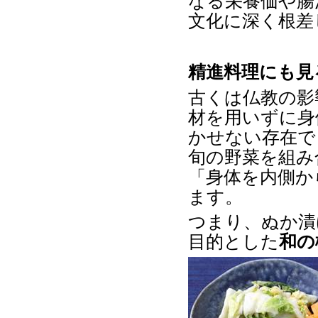
なる栄養価や腸
文化に深く根差
精進料理にも見
古くは仏教の影
材を用いずに身
かせない存在で
旬の野菜を組み
「身体を内側か
ます。
つまり、ぬか漬
目的とした
和の