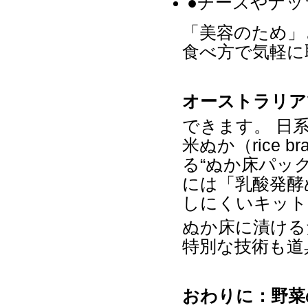
●チーズやナ
「美容のため」
食べ方で気軽に
オーストラリア
できます。 日
米ぬか（
rice br
る
“
ぬか床パッ
には「乳酸発酵
しにくいキット
ぬか床に漬ける
特別な技術も道
おわりに：野菜