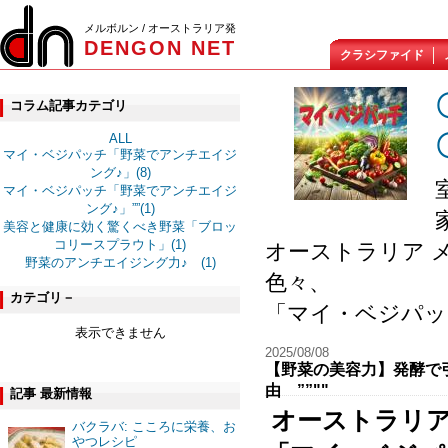
メルボルン / オーストラリア発
DENGON NET
クラシファイド
コラム記事カテゴリ
ALL
マイ・ベジパッチ「野菜でアンチエイジ
ング♪」(8)
マイ・ベジパッチ「野菜でアンチエイジ
ング♪」””(1)
美容と健康に効く驚くべき野菜「ブロッ
コリースプラウト」(1)
オーストラリア 
野菜のアンチエイジング力♪ (1)
色々、
カテゴリ－
「マイ・ベジパッ
表示できません
2025/08/08
【野菜の美容力】発酵で
由 ””""
記事 最新情報
オーストラリ
バクラバ: こころに栄養、お
やつレシピ