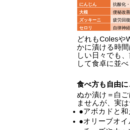
にんじん
抗酸化
大根
便秘改
ズッキーニ
疲労回
セロリ
自律神
どれも
Coles
や
W
かに漬ける時間
しい日々でも、
して食卓に並べ
食べ方も自由に
ぬか漬け＝白ご
ませんが、実は
●アボカドと
●オリーブオ