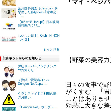
「マイ・ベジパ
豪州国勢調査（Census）を
悪用した詐欺への注意喚起
【...
【8月の新Lineup!】日本映画
無料配信 JFF...
おいしい日本 - Oishii NIHON
【和食】
もっと見る
伝言ネットからのお知らせ
【野菜の美容力
弊社サーバーメンテナンス
のお知らせ
＜弊紙ご愛読者様へ＞
日々の食事で野
Dengon Net/Japan...
がくすむ」「胃
クラシファイドご利用の際
ことはありませ
のお願い
効果に大きな差
「Dengon Net」ウェブ・...