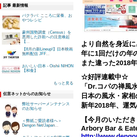
記事 最新情報
バクラバ: こころに栄養、お
やつレシピ
豪州国勢調査（Census）を
悪用した詐欺への注意喚起
【...
より自然を身近に
【8月の新Lineup!】日本映画
年に1回だけの年
無料配信 JFF...
また違った201
おいしい日本 - Oishii NIHON
【和食】
☆好評連載中☆
もっと見る
「Dr.コパの禅風水 – 
伝言ネットからのお知らせ
日本の風水・家相
弊社サーバーメンテナンス
新年2018年、
のお知らせ
【今月のいただき
＜弊紙ご愛読者様へ＞
Dengon Net/Japan...
Arbory Bar & Eat
http://www.dengo