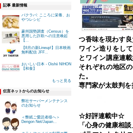
記事 最新情報
バクラバ: こころに栄養、お
やつレシピ
豪州国勢調査（Census）を
悪用した詐欺への注意喚起
つ香味を現わす良
【...
ワイン造りをして
【8月の新Lineup!】日本映画
無料配信 JFF...
とワイン講座連載
おいしい日本 - Oishii NIHON
それぞれの地区の
【和食】
た。
もっと見る
専門家が太鼓判を
伝言ネットからのお知らせ
弊社サーバーメンテナンス
のお知らせ
☆好評連載中☆
＜弊紙ご愛読者様へ＞
Dengon Net/Japan...
「心身の健康相談