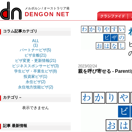
メルボルン / オーストラリア発
DENGON NET
クラシファイド
コラム記事カテゴリ
ALL
(1)
パートナービザ(5)
ビザ全般(21)
ビザ変更・更新情報(21)
ビジネススポンサービザ(3)
2023/02/24
親を呼び寄せる - Pare
学生ビザ・卒業生ビザ(8)
投資家ビザ(1)
永住ビザ(2)
永住地方技能ビザ(2)
カテゴリ－
表示できません
記事 最新情報