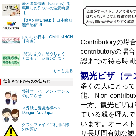
豪州国勢調査（Census）を
悪用した詐欺への注意喚起
【...
【8月の新Lineup!】日本映画
無料配信 JFF...
おいしい日本 - Oishii NIHON
Contributo
【和食】
contributo
防犯しよう。そうしよう。-
アコモデーション詐欺 -
認までの待ち時間
もっと見る
観光ビザ（テ
伝言ネットからのお知らせ
多くの人にとって、永住
弊社サーバーメンテナンス
能、Ｎon-cont
のお知らせ
一方、観光ビザは
＜弊紙ご愛読者様へ＞
Dengon Net/Japan...
ている親を呼んで
います。オースト
クラシファイドご利用の際
のお願い
り長期間有効な観