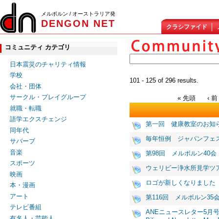
メルボルン / オーストラリア発
DENGON NET
クラシファイド
コミュニティ カテゴリ
日本震災のチャリティ情報
学校
101 - 125 of 296 results.
会社・団体
サークル・プレイグループ
« 先頭
‹ 前
就職・転職
語学エクスチェンジ
第一回 健康教室のお知
同年代
毎年恒例 ジャパンフェ
サバーブ
音楽
第98回 メルボルン40会
スポーツ
ウェリビー浄水所見学ツ
映画
ロゴが新しくなりました
本・漫画
アート
第116回 メルボルン35
テレビ番組
ANEニュースレター5月
有名人・芸能人