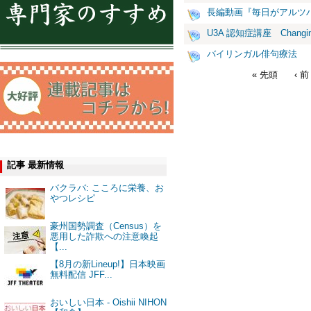
長編動画『毎日がアルツ
U3A 認知症講座 Changing y
バイリンガル俳句療法
« 先頭
‹ 前
記事 最新情報
バクラバ: こころに栄養、お
やつレシピ
豪州国勢調査（Census）を
悪用した詐欺への注意喚起
【...
【8月の新Lineup!】日本映画
無料配信 JFF...
おいしい日本 - Oishii NIHON