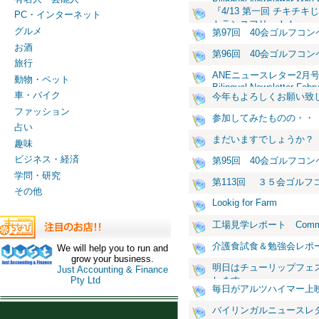
Bilingual Newsletter May 
『4/13 第一回 チキチキ
PC・インターネット
トランスフリー！！
グルメ
第97回 40会ゴルフコン
お酒
第96回 40会ゴルフコン
旅行
ANEニュースレター2月
動物・ペット
Bilingual Newsletter Febr
車・バイク
今年もよろしくお願い致
ファッション
参加してみたものの・・
占い
まだいますでしょうか？
趣味
ビジネス・経済
第95回 40会ゴルフコン
学問・研究
第113回 ３５会ゴルフ
その他
Lookig for Farm
工場見学レポート Community
介護食試食＆勉強会レポ
We will help you to run and
grow your business.
明日はチューリップフェ
Just Accounting & Finance
します
Pty Ltd
毎日がアルツハイマー上映
バイリンガルニュースレ