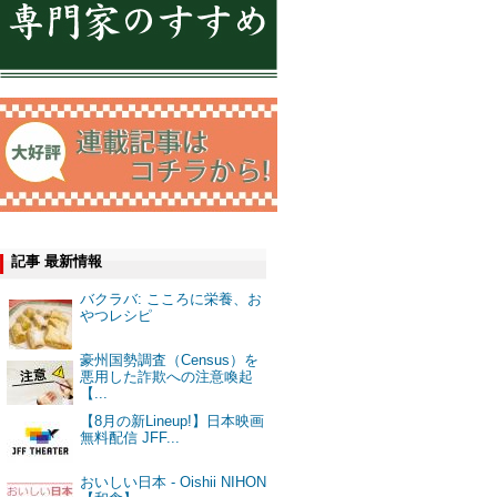
記事 最新情報
バクラバ: こころに栄養、お
やつレシピ
豪州国勢調査（Census）を
悪用した詐欺への注意喚起
【...
【8月の新Lineup!】日本映画
無料配信 JFF...
おいしい日本 - Oishii NIHON