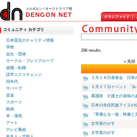
メルボルン / オーストラリア発
DENGON NET
クラシファイド
コミュニティ カテゴリ
日本震災のチャリティ情報
学校
296 results.
会社・団体
サークル・プレイグループ
« 先頭
就職・転職
語学エクスチェンジ
２月１８日昼食会 日本
同年代
２月２７日イベント ”み
サバーブ
音楽
看護師 介護士の資格の
スポーツ
日本の先住民族アイヌの
映画
「華麗なる一族」映像と
本・漫画
アート
文学賞のがす
テレビ番組
文学賞のがす
有名人・芸能人