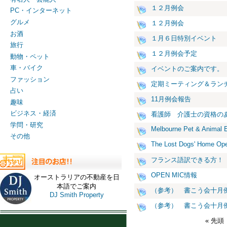
１２月例会
PC・インターネット
グルメ
１２月例会
お酒
１月６日特別イベント
旅行
１２月例会予定
動物・ペット
車・バイク
イベントのご案内です。
ファッション
定期ミーティング＆ラン
占い
11月例会報告
趣味
ビジネス・経済
看護師 介護士の資格
学問・研究
Melbourne Pet & Animal 
その他
The Lost Dogs' Home Op
フランス語訳できる方！
OPEN MIC情報
オーストラリアの不動産を日
本語でご案内
（参考） 書こう会十月
DJ Smith Property
（参考） 書こう会十月
« 先頭