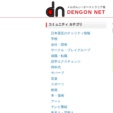
メルボルン / オーストラリア発
DENGON NET
コミュニティ カテゴリ
日本震災のチャリティ情報
学校
会社・団体
サークル・プレイグループ
就職・転職
語学エクスチェンジ
同年代
サバーブ
音楽
スポーツ
映画
本・漫画
アート
テレビ番組
有名人・芸能人