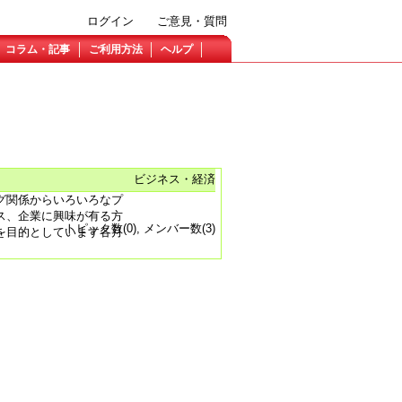
ログイン
ご意見・質問
コラム・記事
ご利用方法
ヘルプ
ビジネス・経済
ティング関係からいろいろなプ
ス、企業に興味が有る方
トピック数(0), メンバー数(3)
を目的としています各月