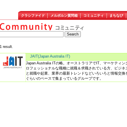
クラシファイド
メルボルン質問箱
コミュニティ
まちなび
1 result.
JAIT(Japan Australia IT)
Japan Australia ITの略。オーストラリアでIT、マーケ
ロフェッショナルな職種に就職＆求職されている方、ビジネ
と就職や起業、業界の最新トレンドなどいろいろと情報交換
ぐらいのペースで集まっているグループです。