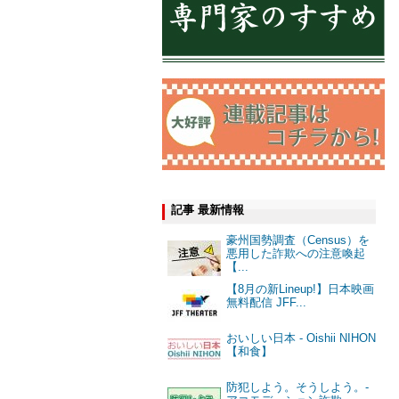
記事 最新情報
豪州国勢調査（Census）を
悪用した詐欺への注意喚起
【...
【8月の新Lineup!】日本映画
無料配信 JFF...
おいしい日本 - Oishii NIHON
【和食】
防犯しよう。そうしよう。-