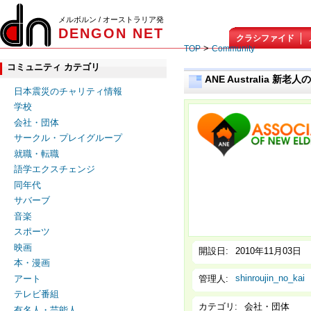
メルボルン / オーストラリア発
DENGON NET
クラシファイド
>
TOP
Community
コミュニティ カテゴリ
ANE Australia 
日本震災のチャリティ情報
学校
会社・団体
サークル・プレイグループ
就職・転職
語学エクスチェンジ
同年代
サバーブ
音楽
スポーツ
映画
開設日:
2010年11月03日
本・漫画
shinroujin_no_kai
管理人:
アート
テレビ番組
カテゴリ:
会社・団体
有名人・芸能人