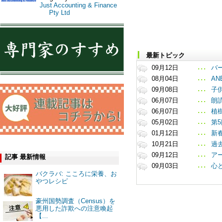
Just Accounting & Finance
Pty Ltd
最新トピック
09月12日
バ
08月04日
A
09月08日
子供
06月07日
朗
06月07日
植樹
05月02日
第
01月12日
新
10月21日
過
09月12日
ア
記事 最新情報
09月03日
心
バクラバ: こころに栄養、お
やつレシピ
豪州国勢調査（Census）を
悪用した詐欺への注意喚起
【...