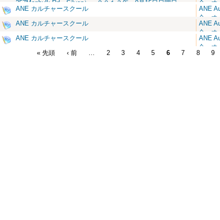
357Monbulk Rd，Silvan） ２０１３年 9月15日日曜日
会 オ
ANE カルチャースクール
ANE A
日本大
会 オ
ANE カルチャースクール
ANE A
日本大
会 オ
ANE カルチャースクール
ANE A
日本大
会 オ
« 先頭
‹ 前
…
2
3
4
5
6
7
8
9
日本大