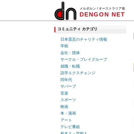
メルボルン / オーストラリア発
DENGON NET
コミュニティ カテゴリ
日本震災のチャリティ情報
学校
会社・団体
サークル・プレイグループ
就職・転職
語学エクスチェンジ
同年代
サバーブ
音楽
スポーツ
映画
本・漫画
アート
テレビ番組
有名人・芸能人