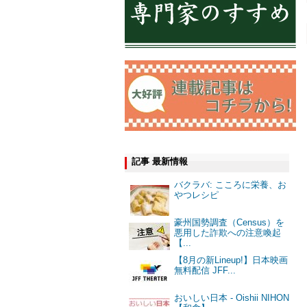
記事 最新情報
バクラバ: こころに栄養、お
やつレシピ
豪州国勢調査（Census）を
悪用した詐欺への注意喚起
【...
【8月の新Lineup!】日本映画
無料配信 JFF...
おいしい日本 - Oishii NIHON