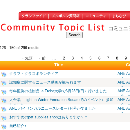
クラシファイド
メルボルン質問箱
コミュニティ
まちなび
126 - 150 of 296 results.
« 先頭
‹ 前
…
2
3
4
5
6
7
8
9
Title
C
クラフトクラスボランティア
ANE A
会 
認知症に関するニュース動画が観られます
ANE A
会 
毎年恒例の植樹@La Trobe大学で6月23日(日）行いました
ANE A
会 
大合唱 Light in Winter-Fereration Squareでのイベントに参加
ANE A
しました
会 
ANE バイリンガルニュースレター7月号がでました
ANE A
会 
おすすめのpet supplies shopはありますか？？
自己紹介♪