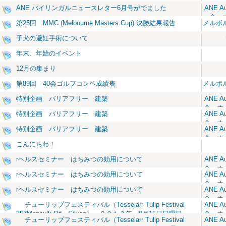
ANE バイリンガルニュースレター6月号がでました
ANE A
会 
第25回 MMC (Melbourne Masters Cup) 決勝結果報告
メルボ
子犬の避妊手術について
年末、年始のイベント
12月の集まり
第89回 40会ゴルフコンペ成績表
メルボ
特別企画 バリアフリー 建築
ANE A
会 オ
特別企画 バリアフリー 建築
ANE A
日本大
会 オ
特別企画 バリアフリー 建築
ANE A
日本大
会 オ
こんにちわ！
日本大
rヘルスセミナー はちみつの効用について
ANE A
会 オ
rヘルスセミナー はちみつの効用について
ANE A
日本大
会 オ
rヘルスセミナー はちみつの効用について
ANE A
日本大
会 オ
チューリップフェスティバル（Tesselarr Tulip Festival
ANE A
日本大
357Monbulk Rd，Silvan） ２０１３年 9月15日日曜日
会 オ
チューリップフェスティバル（Tesselarr Tulip Festival
ANE A
日本大