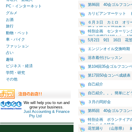
第86回 40会ゴルフコン
PC・インターネット
グルメ
カリビアンマーケット 
お酒
６月３日 カミロ オリ
旅行
前１１時ごろ現地集合
特別企画 センターリン
動物・ペット
28日月曜日11時から 1
車・バイク
5月2日 9日 16日 花
ファッション
エンジンオイル交換時期
占い
浴衣着付けレッスン
趣味
ビジネス・経済
第104回35会ゴルフコン
学問・研究
第17回50会コンペ成績表
その他
自己紹介
自己紹介。。。簡単にど
３月の同好会
We will help you to run and
grow your business.
第85回 40会ゴルフコン
Just Accounting & Finance
Pty Ltd
特別企画 ボランテイア
時から１２時半
花笠踊り （山形県） 