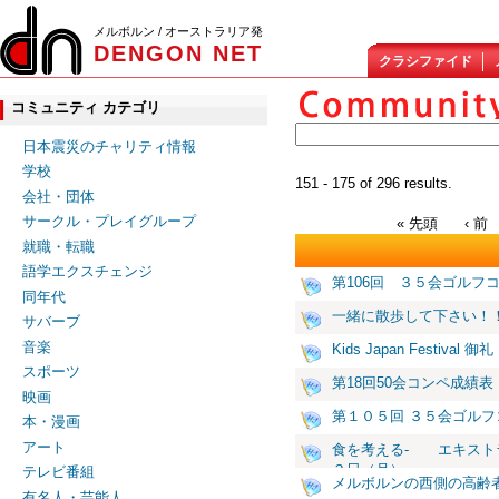
メルボルン / オーストラリア発
DENGON NET
クラシファイド
コミュニティ カテゴリ
日本震災のチャリティ情報
学校
151 - 175 of 296 results.
会社・団体
サークル・プレイグループ
« 先頭
‹ 前
就職・転職
語学エクスチェンジ
第106回 ３５会ゴルフ
同年代
一緒に散歩して下さい！
サバーブ
音楽
Kids Japan Festival 御礼
スポーツ
第18回50会コンペ成績表
映画
第１０５回 ３５会ゴルフ
本・漫画
アート
食を考える- エキスト
３日（月）
テレビ番組
メルボルンの西側の高齢
有名人・芸能人