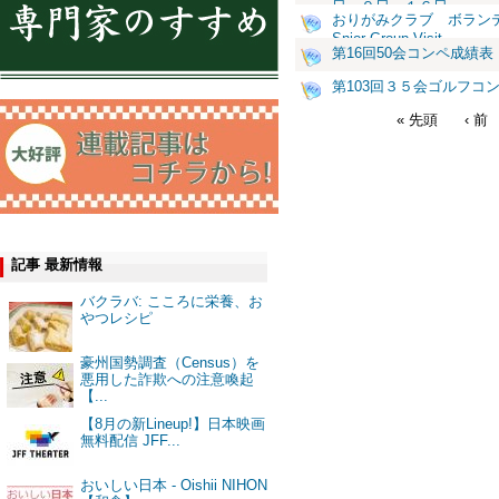
日 ９日 １６日
おりがみクラブ ボランテイ
Snior Group Visit
第16回50会コンペ成績表
第103回３５会ゴルフコ
« 先頭
‹ 前
記事 最新情報
バクラバ: こころに栄養、お
やつレシピ
豪州国勢調査（Census）を
悪用した詐欺への注意喚起
【...
【8月の新Lineup!】日本映画
無料配信 JFF...
おいしい日本 - Oishii NIHON