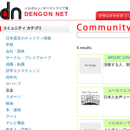
メルボルン / オーストラリア発
DENGON NET
クラシファイド
コミュニティ カテゴリ
日本震災のチャリティ情報
学校
6 results.
会社・団体
MISUIC LO
サークル・プレイグループ
就職・転職
演奏する人、
語学エクスチェンジ
同年代
サバーブ
音楽
ユーカリエコー Y
スポーツ
日本人女声コ
映画
本・漫画
アート
メルボルンで
テレビ番組
有名人・芸能人
メルボルンで