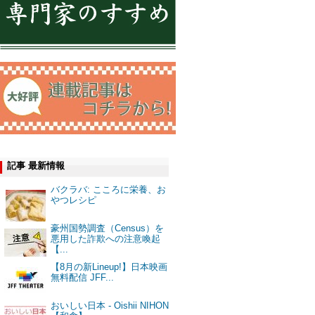
記事 最新情報
バクラバ: こころに栄養、お
やつレシピ
豪州国勢調査（Census）を
悪用した詐欺への注意喚起
【...
【8月の新Lineup!】日本映画
無料配信 JFF...
おいしい日本 - Oishii NIHON