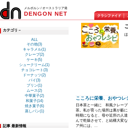
メルボルン / オーストラリア発
DENGON NET
クラシファイド
カテゴリ－
ほ
ALL
その他(3)
キャラメル(1)
クレープ(2)
ケーキ(5)
シュークリーム(1)
チョコレート(3)
ドーナッツ(2)
パイ(3)
プリン(1)
ムース(2)
中華菓子(2)
こころに栄養、おやつレ
和菓子(14)
日本茶と一緒に 和風クレープ
焼き菓子(6)
茶。私が育った場所は裏が藪に
蒸しパン(1)
時期になると、母や近所の人達
んで乾燥させて、と結構大変な
ア州には、...
記事 最新情報