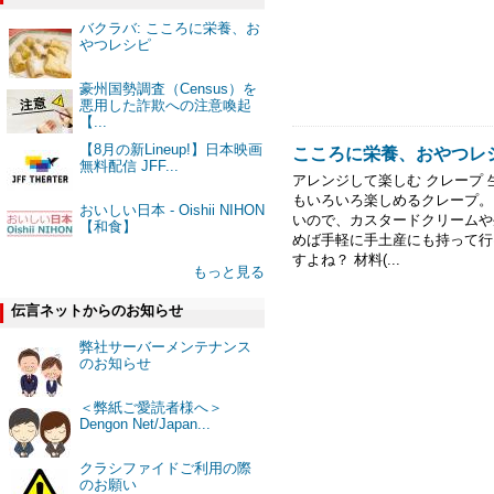
バクラバ: こころに栄養、お
やつレシピ
豪州国勢調査（Census）を
悪用した詐欺への注意喚起
【...
【8月の新Lineup!】日本映画
こころに栄養、おやつレ
無料配信 JFF...
アレンジして楽しむ クレープ
もいろいろ楽しめるクレープ。
おいしい日本 - Oishii NIHON
いので、カスタードクリームや
【和食】
めば手軽に手土産にも持って行
すよね？ 材料(...
もっと見る
伝言ネットからのお知らせ
弊社サーバーメンテナンス
のお知らせ
＜弊紙ご愛読者様へ＞
Dengon Net/Japan...
クラシファイドご利用の際
のお願い