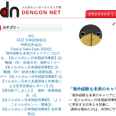
メルボルン / オーストラリア発
DENGON NET
クラシファイド
カテゴリ－
ALL
3ZZZ 日本語放送(1)
ANE忘年会(1)
Food & Sake Expo 2025(1)
「海外経験を未来のキャリアにつなげ
る」【在メルボルン日本国総領事館】(1)
「離婚・DV・財産分与」無料セミナー
【在メルボルン日本国総領事館】(1)
「離婚・DV・財産分配の基礎知識」セミ
ナー 【在メルボルン日本国総領事館】(1)
【メルボルン日本人支援団体と外務省に
よる意見交換会レポート】(1)
「海外経験を未来のキャリ
【受付終了しました】 無料・医療相談
会 (1)
「海外経験を未来のキャリアに
【在メルボルン日本国総領事館】「よう
― 在メルボルン日本国総領事
こそメルボルンへ」開催(1)
に滞在する日本人を対象に、「
【在メルボルン日本国総領事館】在外選
講師を務めたのは、AOMビザコ
挙(1)