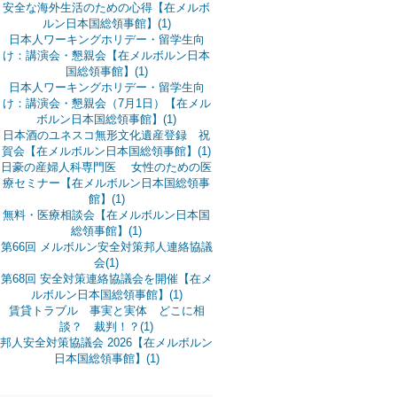
安全な海外生活のための心得【在メルボ
ルン日本国総領事館】(1)
日本人ワーキングホリデー・留学生向
け：講演会・懇親会【在メルボルン日本
国総領事館】(1)
日本人ワーキングホリデー・留学生向
け：講演会・懇親会（7月1日）【在メル
ボルン日本国総領事館】(1)
日本酒のユネスコ無形文化遺産登録 祝
賀会【在メルボルン日本国総領事館】(1)
日豪の産婦人科専門医 女性のための医
療セミナー【在メルボルン日本国総領事
館】(1)
無料・医療相談会【在メルボルン日本国
総領事館】(1)
第66回 メルボルン安全対策邦人連絡協議
会(1)
第68回 安全対策連絡協議会を開催【在メ
ルボルン日本国総領事館】(1)
賃貸トラブル 事実と実体 どこに相
談？ 裁判！？(1)
邦人安全対策協議会 2026【在メルボルン
日本国総領事館】(1)