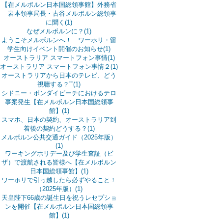
【在メルボルン日本国総領事館】外務省
岩本領事局長・古谷メルボルン総領事
に聞く(1)
なぜメルボルンに？(1)
ようこそメルボルンへ！ ワーホリ・留
学生向けイベント開催のお知らせ(1)
オーストラリア スマートフォン事情(1)
オーストラリア スマートフォン事情２(1)
オーストラリアから日本のテレビ、どう
視聴する？””(1)
シドニー・ボンダイビーチにおけるテロ
事案発生【在メルボルン日本国総領事
館】(1)
スマホ、日本の契約、オーストラリア到
着後の契約どうする？(1)
メルボルン公共交通ガイド（2025年版）
(1)
ワーキングホリデー及び学生査証（ビ
ザ）で渡航される皆様へ【在メルボルン
日本国総領事館】(1)
ワーホリで引っ越したら必ずやること！
（2025年版）(1)
天皇陛下66歳の誕生日を祝うレセプショ
ンを開催【在メルボルン日本国総領事
館】(1)