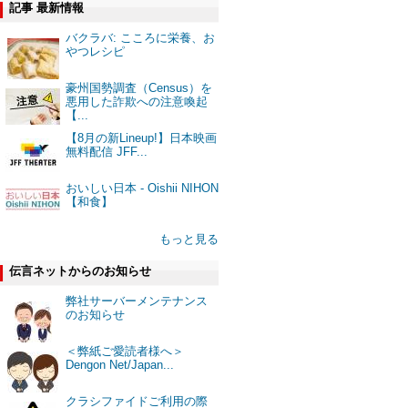
記事 最新情報
バクラバ: こころに栄養、お
やつレシピ
豪州国勢調査（Census）を
悪用した詐欺への注意喚起
【...
【8月の新Lineup!】日本映画
無料配信 JFF...
おいしい日本 - Oishii NIHON
【和食】
もっと見る
伝言ネットからのお知らせ
弊社サーバーメンテナンス
のお知らせ
＜弊紙ご愛読者様へ＞
Dengon Net/Japan...
クラシファイドご利用の際