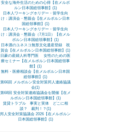
安全な海外生活のための心得【在メルボ
ルン日本国総領事館】(1)
日本人ワーキングホリデー・留学生向
け：講演会・懇親会【在メルボルン日本
国総領事館】(1)
日本人ワーキングホリデー・留学生向
け：講演会・懇親会（7月1日）【在メル
ボルン日本国総領事館】(1)
日本酒のユネスコ無形文化遺産登録 祝
賀会【在メルボルン日本国総領事館】(1)
日豪の産婦人科専門医 女性のための医
療セミナー【在メルボルン日本国総領事
館】(1)
無料・医療相談会【在メルボルン日本国
総領事館】(1)
第66回 メルボルン安全対策邦人連絡協議
会(1)
第68回 安全対策連絡協議会を開催【在メ
ルボルン日本国総領事館】(1)
賃貸トラブル 事実と実体 どこに相
談？ 裁判！？(1)
邦人安全対策協議会 2026【在メルボルン
日本国総領事館】(1)