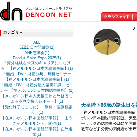
メルボルン / オーストラリア発
DENGON NET
クラシファイド
カテゴリ－
ALL
3ZZZ 日本語放送(1)
ANE忘年会(1)
Food & Sake Expo 2025(1)
「海外経験を未来のキャリアにつなげ
る」【在メルボルン日本国総領事館】(1)
「離婚・DV・財産分与」無料セミナー
【在メルボルン日本国総領事館】(1)
「離婚・DV・財産分配の基礎知識」セミ
ナー 【在メルボルン日本国総領事館】(1)
【メルボルン日本人支援団体と外務省に
よる意見交換会レポート】(1)
天皇陛下66歳の誕生日を
【受付終了しました】 無料・医療相談
会 (1)
在メルボルン日本国総領事館 
【在メルボルン日本国総領事館】「よう
ボルン日本国総領事館は、天皇陛
こそメルボルンへ」開催(1)
ーラックの総領事公邸にて開催
【在メルボルン日本国総領事館】在外選
教育など多分野の関係者が出席し
挙(1)