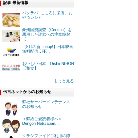
記事 最新情報
バクラバ: こころに栄養、お
やつレシピ
豪州国勢調査（Census）を
悪用した詐欺への注意喚起
【...
【8月の新Lineup!】日本映画
無料配信 JFF...
おいしい日本 - Oishii NIHON
【和食】
もっと見る
伝言ネットからのお知らせ
弊社サーバーメンテナンス
のお知らせ
＜弊紙ご愛読者様へ＞
Dengon Net/Japan...
クラシファイドご利用の際