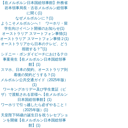
【在メルボルン日本国総領事館】外務省
岩本領事局長・古谷メルボルン総領事
に聞く(1)
なぜメルボルンに？(1)
ようこそメルボルンへ！ ワーホリ・留
学生向けイベント開催のお知らせ(1)
オーストラリア スマートフォン事情(1)
オーストラリア スマートフォン事情２(1)
オーストラリアから日本のテレビ、どう
視聴する？””(1)
シドニー・ボンダイビーチにおけるテロ
事案発生【在メルボルン日本国総領事
館】(1)
スマホ、日本の契約、オーストラリア到
着後の契約どうする？(1)
メルボルン公共交通ガイド（2025年版）
(1)
ワーキングホリデー及び学生査証（ビ
ザ）で渡航される皆様へ【在メルボルン
日本国総領事館】(1)
ワーホリで引っ越したら必ずやること！
（2025年版）(1)
天皇陛下66歳の誕生日を祝うレセプショ
ンを開催【在メルボルン日本国総領事
館】(1)