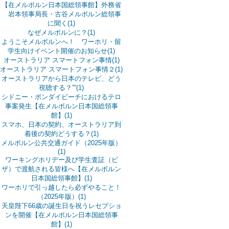
【在メルボルン日本国総領事館】外務省
岩本領事局長・古谷メルボルン総領事
に聞く(1)
なぜメルボルンに？(1)
ようこそメルボルンへ！ ワーホリ・留
学生向けイベント開催のお知らせ(1)
オーストラリア スマートフォン事情(1)
オーストラリア スマートフォン事情２(1)
オーストラリアから日本のテレビ、どう
視聴する？””(1)
シドニー・ボンダイビーチにおけるテロ
事案発生【在メルボルン日本国総領事
館】(1)
スマホ、日本の契約、オーストラリア到
着後の契約どうする？(1)
メルボルン公共交通ガイド（2025年版）
(1)
ワーキングホリデー及び学生査証（ビ
ザ）で渡航される皆様へ【在メルボルン
日本国総領事館】(1)
ワーホリで引っ越したら必ずやること！
（2025年版）(1)
天皇陛下66歳の誕生日を祝うレセプショ
ンを開催【在メルボルン日本国総領事
館】(1)