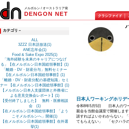
メルボルン / オーストラリア発
DENGON NET
クラシファイド
カテゴリ－
ALL
3ZZZ 日本語放送(1)
ANE忘年会(1)
Food & Sake Expo 2025(1)
「海外経験を未来のキャリアにつなげ
る」【在メルボルン日本国総領事館】(1)
「離婚・DV・財産分与」無料セミナー
【在メルボルン日本国総領事館】(1)
「離婚・DV・財産分配の基礎知識」セミ
ナー 【在メルボルン日本国総領事館】(1)
【メルボルン日本人支援団体と外務省に
よる意見交換会レポート】(1)
日本人ワーキングホリデー
【受付終了しました】 無料・医療相談
会 (1)
令和8年5月5日 日本人のワ
【在メルボルン日本国総領事館】「よう
親会を当館会議室で開催します
こそメルボルンへ」開催(1)
談すればよいかわからない」「
【在メルボルン日本国総領事館】在外選
てもらえない」 「セクハラの被
挙(1)