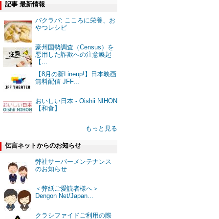
記事 最新情報
バクラバ: こころに栄養、お
やつレシピ
豪州国勢調査（Census）を
悪用した詐欺への注意喚起
【...
【8月の新Lineup!】日本映画
無料配信 JFF...
おいしい日本 - Oishii NIHON
【和食】
もっと見る
伝言ネットからのお知らせ
弊社サーバーメンテナンス
のお知らせ
＜弊紙ご愛読者様へ＞
Dengon Net/Japan...
クラシファイドご利用の際