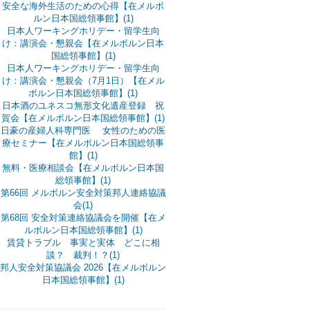
安全な海外生活のための心得【在メルボ
ルン日本国総領事館】(1)
日本人ワーキングホリデー・留学生向
け：講演会・懇親会【在メルボルン日本
国総領事館】(1)
日本人ワーキングホリデー・留学生向
け：講演会・懇親会（7月1日）【在メル
ボルン日本国総領事館】(1)
日本酒のユネスコ無形文化遺産登録 祝
賀会【在メルボルン日本国総領事館】(1)
日豪の産婦人科専門医 女性のための医
療セミナー【在メルボルン日本国総領事
館】(1)
無料・医療相談会【在メルボルン日本国
総領事館】(1)
第66回 メルボルン安全対策邦人連絡協議
会(1)
第68回 安全対策連絡協議会を開催【在メ
ルボルン日本国総領事館】(1)
賃貸トラブル 事実と実体 どこに相
談？ 裁判！？(1)
邦人安全対策協議会 2026【在メルボルン
日本国総領事館】(1)