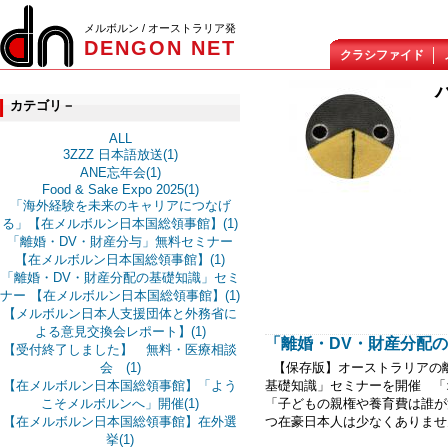
メルボルン / オーストラリア発
DENGON NET
クラシファイド
カテゴリ－
ALL
3ZZZ 日本語放送(1)
ANE忘年会(1)
Food & Sake Expo 2025(1)
「海外経験を未来のキャリアにつなげ
る」【在メルボルン日本国総領事館】(1)
「離婚・DV・財産分与」無料セミナー
【在メルボルン日本国総領事館】(1)
「離婚・DV・財産分配の基礎知識」セミ
ナー 【在メルボルン日本国総領事館】(1)
【メルボルン日本人支援団体と外務省に
よる意見交換会レポート】(1)
「離婚・DV・財産分配の基
【受付終了しました】 無料・医療相談
会 (1)
【保存版】オーストラリアの離
【在メルボルン日本国総領事館】「よう
基礎知識」セミナーを開催 「
こそメルボルンへ」開催(1)
「子どもの親権や養育費は誰が
【在メルボルン日本国総領事館】在外選
つ在豪日本人は少なくありません。 
挙(1)