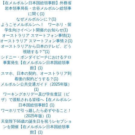
【在メルボルン日本国総領事館】外務省
岩本領事局長・古谷メルボルン総領事
に聞く(1)
なぜメルボルンに？(1)
ようこそメルボルンへ！ ワーホリ・留
学生向けイベント開催のお知らせ(1)
オーストラリア スマートフォン事情(1)
オーストラリア スマートフォン事情２(1)
オーストラリアから日本のテレビ、どう
視聴する？””(1)
シドニー・ボンダイビーチにおけるテロ
事案発生【在メルボルン日本国総領事
館】(1)
スマホ、日本の契約、オーストラリア到
着後の契約どうする？(1)
メルボルン公共交通ガイド（2025年版）
(1)
ワーキングホリデー及び学生査証（ビ
ザ）で渡航される皆様へ【在メルボルン
日本国総領事館】(1)
ワーホリで引っ越したら必ずやること！
（2025年版）(1)
天皇陛下66歳の誕生日を祝うレセプショ
ンを開催【在メルボルン日本国総領事
館】(1)