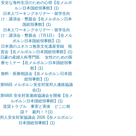
安全な海外生活のための心得【在メルボ
ルン日本国総領事館】(1)
日本人ワーキングホリデー・留学生向
け：講演会・懇親会【在メルボルン日本
国総領事館】(1)
日本人ワーキングホリデー・留学生向
け：講演会・懇親会（7月1日）【在メル
ボルン日本国総領事館】(1)
日本酒のユネスコ無形文化遺産登録 祝
賀会【在メルボルン日本国総領事館】(1)
日豪の産婦人科専門医 女性のための医
療セミナー【在メルボルン日本国総領事
館】(1)
無料・医療相談会【在メルボルン日本国
総領事館】(1)
第66回 メルボルン安全対策邦人連絡協議
会(1)
第68回 安全対策連絡協議会を開催【在メ
ルボルン日本国総領事館】(1)
賃貸トラブル 事実と実体 どこに相
談？ 裁判！？(1)
邦人安全対策協議会 2026【在メルボルン
日本国総領事館】(1)