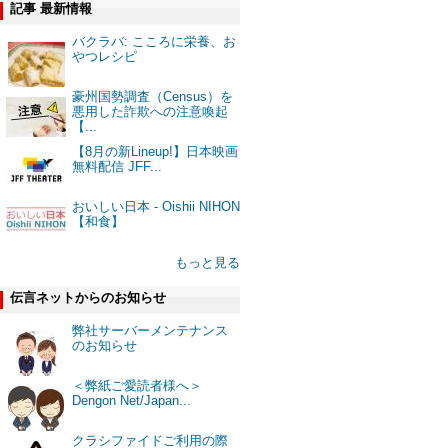
記事 最新情報
バクラバ: こころに栄養、お
やつレシピ
豪州国勢調査（Census）を
悪用した詐欺への注意喚起
【...
【8月の新Lineup!】日本映画
無料配信 JFF...
おいしい日本 - Oishii NIHON
【和食】
もっと見る
伝言ネットからのお知らせ
弊社サーバーメンテナンス
のお知らせ
＜弊紙ご愛読者様へ＞
Dengon Net/Japan...
クラシファイドご利用の際