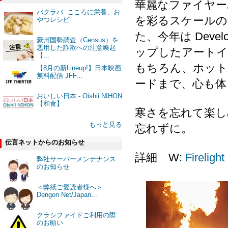
華麗なファイヤー
バクラバ: こころに栄養、お
を彩るスケールの
やつレシピ
た、今年は Devel
豪州国勢調査（Census）を
悪用した詐欺への注意喚起
ップしたアートイ
【...
もちろん、ホット
【8月の新Lineup!】日本映画
無料配信 JFF...
ードまで、心も体
おいしい日本 - Oishii NIHON
【和食】
寒さを忘れて楽し
もっと見る
忘れずに。
伝言ネットからのお知らせ
詳細 W:
Firelight
弊社サーバーメンテナンス
のお知らせ
＜弊紙ご愛読者様へ＞
Dengon Net/Japan...
クラシファイドご利用の際
のお願い