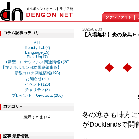
メルボルン / オーストラリア発
DENGON NET
クラシファイド
2026/07/03
コラム記事カテゴリ
【入場無料】炎の祭典 Firelig
ALL
Beauty Lab(2)
Language(15)
Pick Up(17)
●新型コロナウィルス関連情報●(20)
◆ 
【在メルボルン日本国総領事館】
新型コロナ関連情報(196)
お知らせ(79)
イベント(128)
チャリティ(8)
プレゼント・Giveaway(206)
カテゴリ－
冬の寒さも味方にするエ
表示できません
がDocklands
記事 最新情報