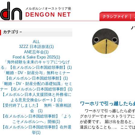
メルボルン / オーストラリア発
DENGON NET
クラシファイド
カテゴリ－
ALL
3ZZZ 日本語放送(1)
ANE忘年会(1)
Food & Sake Expo 2025(1)
「海外経験を未来のキャリアにつなげ
る」【在メルボルン日本国総領事館】(1)
「離婚・DV・財産分与」無料セミナー
【在メルボルン日本国総領事館】(1)
「離婚・DV・財産分配の基礎知識」セミ
ナー 【在メルボルン日本国総領事館】(1)
【メルボルン日本人支援団体と外務省に
よる意見交換会レポート】(1)
ワーホリで引っ越したら必ず
【受付終了しました】 無料・医療相談
会 (1)
ワーホリで引っ越したら必ずや
【在メルボルン日本国総領事館】「よう
グホリデーでオーストラリアに
こそメルボルンへ」開催(1)
が必要です。 届け出を怠ると
【在メルボルン日本国総領事館】在外選
違反になることも…。 ここでは
挙(1)