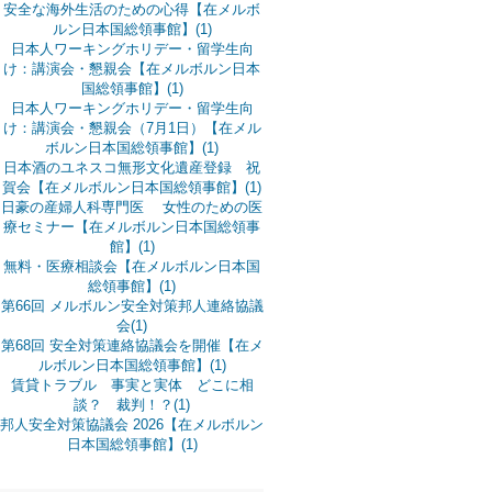
安全な海外生活のための心得【在メルボ
ルン日本国総領事館】(1)
日本人ワーキングホリデー・留学生向
け：講演会・懇親会【在メルボルン日本
国総領事館】(1)
日本人ワーキングホリデー・留学生向
け：講演会・懇親会（7月1日）【在メル
ボルン日本国総領事館】(1)
日本酒のユネスコ無形文化遺産登録 祝
賀会【在メルボルン日本国総領事館】(1)
日豪の産婦人科専門医 女性のための医
療セミナー【在メルボルン日本国総領事
館】(1)
無料・医療相談会【在メルボルン日本国
総領事館】(1)
第66回 メルボルン安全対策邦人連絡協議
会(1)
第68回 安全対策連絡協議会を開催【在メ
ルボルン日本国総領事館】(1)
賃貸トラブル 事実と実体 どこに相
談？ 裁判！？(1)
邦人安全対策協議会 2026【在メルボルン
日本国総領事館】(1)