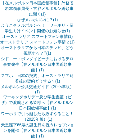
【在メルボルン日本国総領事館】外務省
岩本領事局長・古谷メルボルン総領事
に聞く(1)
なぜメルボルンに？(1)
ようこそメルボルンへ！ ワーホリ・留
学生向けイベント開催のお知らせ(1)
オーストラリア スマートフォン事情(1)
オーストラリア スマートフォン事情２(1)
オーストラリアから日本のテレビ、どう
視聴する？””(1)
シドニー・ボンダイビーチにおけるテロ
事案発生【在メルボルン日本国総領事
館】(1)
スマホ、日本の契約、オーストラリア到
着後の契約どうする？(1)
メルボルン公共交通ガイド（2025年版）
(1)
ワーキングホリデー及び学生査証（ビ
ザ）で渡航される皆様へ【在メルボルン
日本国総領事館】(1)
ワーホリで引っ越したら必ずやること！
（2025年版）(1)
天皇陛下66歳の誕生日を祝うレセプショ
ンを開催【在メルボルン日本国総領事
館】(1)