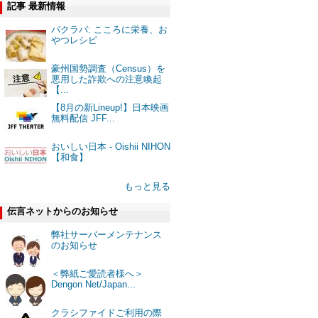
記事 最新情報
バクラバ: こころに栄養、お
やつレシピ
豪州国勢調査（Census）を
悪用した詐欺への注意喚起
【...
【8月の新Lineup!】日本映画
無料配信 JFF...
おいしい日本 - Oishii NIHON
【和食】
もっと見る
伝言ネットからのお知らせ
弊社サーバーメンテナンス
のお知らせ
＜弊紙ご愛読者様へ＞
Dengon Net/Japan...
クラシファイドご利用の際