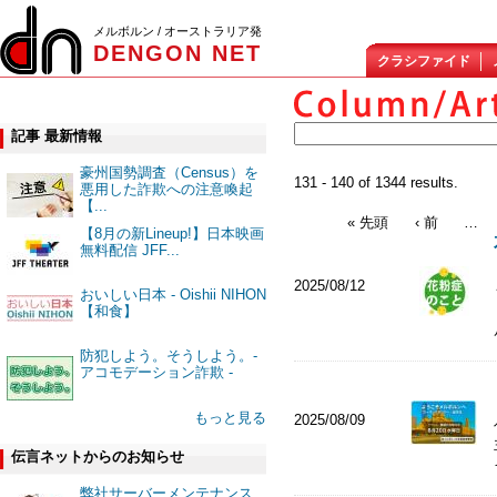
メルボルン / オーストラリア発
DENGON NET
クラシファイド
記事 最新情報
豪州国勢調査（Census）を
131 - 140 of 1344 results.
悪用した詐欺への注意喚起
【...
« 先頭
‹ 前
…
【8月の新Lineup!】日本映画
無料配信 JFF...
2025/08/12
おいしい日本 - Oishii NIHON
【和食】
防犯しよう。そうしよう。-
アコモデーション詐欺 -
もっと見る
2025/08/09
伝言ネットからのお知らせ
弊社サーバーメンテナンス