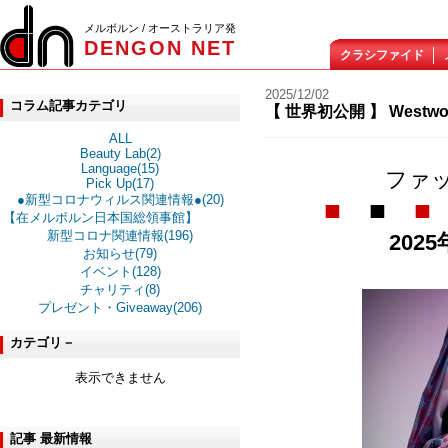
メルボルン / オーストラリア発
DENGON NET
クラシファイド
2025/12/02
コラム記事カテゴリ
【 世界初公開 】 Westwood |
ALL
Beauty Lab(2)
Language(15)
ファ
Pick Up(17)
●新型コロナウィルス関連情報●(20)
■
■
■
【在メルボルン日本国総領事館】
新型コロナ関連情報(196)
202
お知らせ(79)
イベント(128)
チャリティ(8)
プレゼント・Giveaway(206)
カテゴリ－
表示できません
記事 最新情報