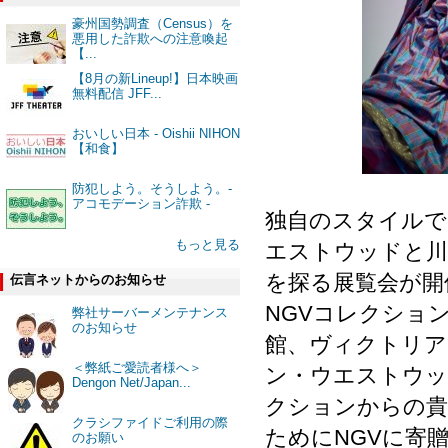
豪州国勢調査（Census）を
悪用した詐欺への注意喚起
【...
【8月の新Lineup!】日本映画
無料配信 JFF...
おいしい日本 - Oishii NIHON
【和食】
防犯しよう。そうしよう。-
アコモデーション詐欺 -
独自のスタイルで
もっと見る
エストウッドと川
を探る展覧会が開
伝言ネットからのお知らせ
NGVコレクショ
弊社サーバーメンテナンス
のお知らせ
館、ヴィクトリア
＜弊紙ご愛読者様へ＞
ン・ウエストウッ
Dengon Net/Japan...
クションからの貴
クラシファイドご利用の際
ためにNGVに寄
のお願い