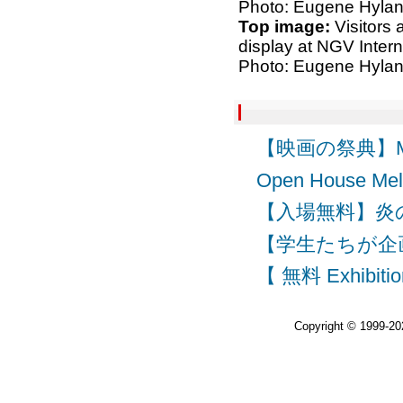
Photo: Eugene Hyla
Top image:
Visitors
display at NGV Inter
Photo: Eugene Hyla
【映画の祭典】Melbour
Open House
【入場無料】炎の祭典 F
【学生たちが企画・運
【 無料 Exhibitio
Copyright © 1999-2