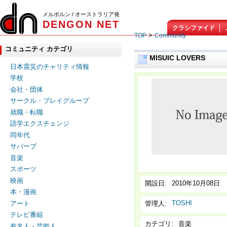
メルボルン / オーストラリア発
DENGON NET
クラシファイド
>
TOP
Community
コミュニティ カテゴリ
MISUIC LOVERS
日本震災のチャリティ情報
学校
会社・団体
サークル・プレイグループ
就職・転職
語学エクスチェンジ
同年代
サバーブ
音楽
スポーツ
映画
開設日:
2010年10月08日
本・漫画
TOSHI
管理人:
アート
テレビ番組
カテゴリ:
音楽
有名人・芸能人