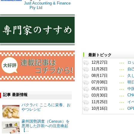
Just Accounting & Finance
Pty Ltd
最新トピック
12月27日
ロ
11月26日
自
08月17日
久し
07月08日
明日
05月27日
中
記事 最新情報
CHA
03月30日
11月25日
イ
バクラバ: こころに栄養、お
10月16日
OP
やつレシピ
豪州国勢調査（Census）を
悪用した詐欺への注意喚起
【...