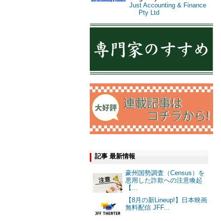
Just Accounting & Finance
Pty Ltd
記事 最新情報
豪州国勢調査（Census）を
悪用した詐欺への注意喚起
【...
【8月の新Lineup!】日本映画
無料配信 JFF...