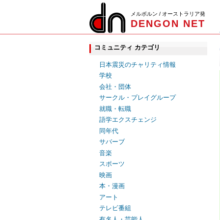
メルボルン / オーストラリア発
DENGON NET
コミュニティ カテゴリ
日本震災のチャリティ情報
学校
会社・団体
サークル・プレイグループ
就職・転職
語学エクスチェンジ
同年代
サバーブ
音楽
スポーツ
映画
本・漫画
アート
テレビ番組
有名人・芸能人