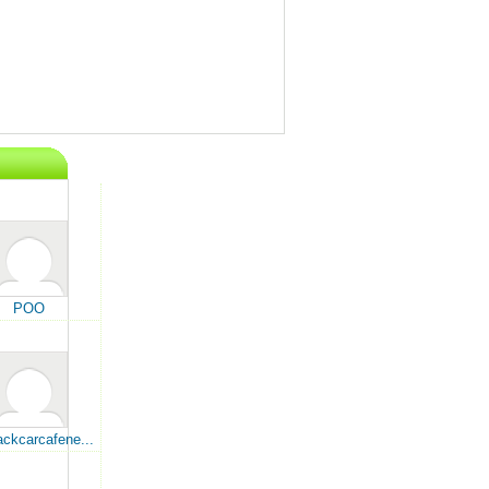
POO
ackcarcafene...