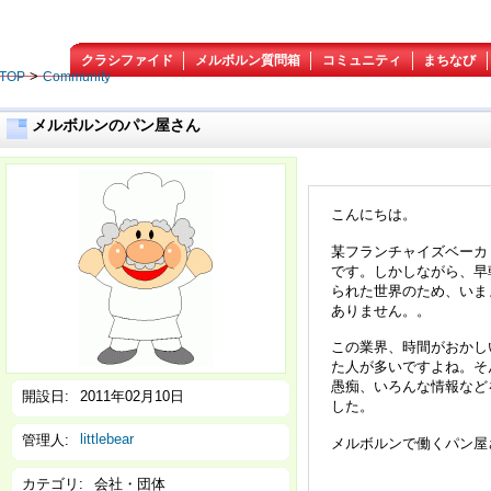
クラシファイド
メルボルン質問箱
コミュニティ
まちなび
>
TOP
Community
メルボルンのパン屋さん
こんにちは。
某フランチャイズベーカ
です。しかしながら、早朝
られた世界のため、いまま
ありません。。
この業界、時間がおかしい
た人が多いですよね。そ
愚痴、いろんな情報など
開設日:
2011年02月10日
した。
littlebear
管理人:
メルボルンで働くパン屋
カテゴリ:
会社・団体