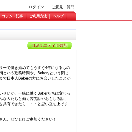
ログイン
ご意見・質問
コラム・記事
ご利用方法
ヘルプ
リーで働き始めてもうすぐ4年になるもの
という勤務時間や、Bakeryという閉じ
で日本人Bakerの方にお会いしたことが
せいか、一緒に働くBakerたちは変わっ
んな人たちと働く苦労話やおもしろ話、
を共有できたら・・・と思い立ち上げま
さん、ぜひぜひご参加ください！