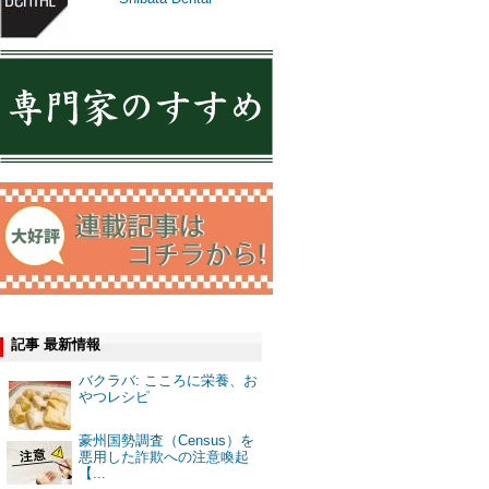
記事 最新情報
バクラバ: こころに栄養、お
やつレシピ
豪州国勢調査（Census）を
悪用した詐欺への注意喚起
【...