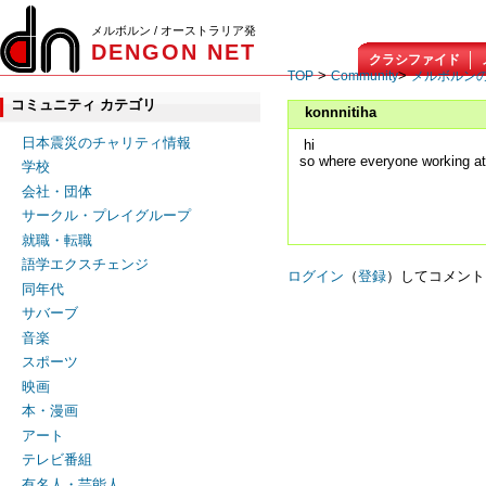
メルボルン / オーストラリア発
DENGON NET
クラシファイド
>
>
TOP
Community
メルボルン
コミュニティ カテゴリ
konnnitiha
日本震災のチャリティ情報
hi
so where everyone working a
学校
会社・団体
サークル・プレイグループ
就職・転職
語学エクスチェンジ
ログイン
（
登録
）してコメント
同年代
サバーブ
音楽
スポーツ
映画
本・漫画
アート
テレビ番組
有名人・芸能人