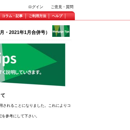
ログイン
ご意見・質問
コラム・記事
ご利用方法
ヘルプ
12月・2021年1月合併号）
して
が適用されることになりました。これによりコ
。
記を参考にして下さい。