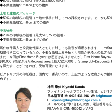
◆50%の印紙税の割引（最大$22,500の割引）
◆不動産価格$1millionまでの物件
土地と建物のパッケージ
◆50%の印紙税の割引（土地の価格に対してのみ課税されます。そこから50
◆不動産価格$1million までの物件
中古物件
◆25%の印紙税の割引（最大$13,750の割引）
◆不動産価格$1million までの物件
居住物件購入と投資物件購入どちらに対しても割引が適用されます。このStamp du
期限付きになっているため、不要な価格上昇を招く可能性があるとの見方も
また、今回はFirst Home Buyerには恩恵はありませんが、First Home Buyerの方
$10,000（指定されたRegional areaは最大$20,000）、Stamp dutyDiscount
を満たすことができれば、受給可能になります。
ビクトリア州の印紙税は、国内で一番高いので、上記のような政府からの援
めです。
神田 季佳 Kiyoshi Kanda
ファイナンシャルプランナー/住宅、ビジネ
日本語直通 M: 0422 431 496
W:
brightmor
E:
kiyoshi@brightmortgage.com.au
メールでのお問い合わせの際、電話番号も
FBAA会員 CRN 462042 of AFG