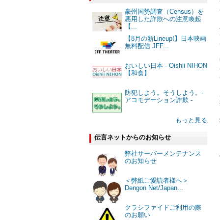
豪州国勢調査（Census）を
悪用した詐欺への注意喚起
【...
【8月の新Lineup!】日本映画
無料配信 JFF...
おいしい日本 - Oishii NIHON
【和食】
防犯しよう。そうしよう。-
アコモデーション詐欺 -
もっと見る
伝言ネットからのお知らせ
弊社サーバーメンテナンス
のお知らせ
＜弊紙ご愛読者様へ＞
Dengon Net/Japan...
クラシファイドご利用の際
のお願い