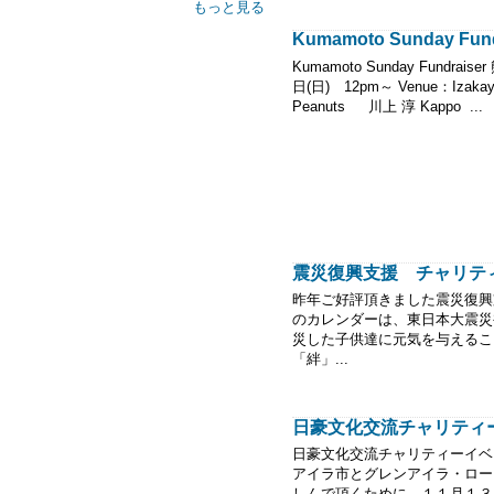
もっと見る
Kumamoto Sunday Fund
Kumamoto Sunday Fund
日(日) 12pm～ Venue：Izakaya D
Peanuts 川上 淳 Kappo ...
震災復興支援 チャリテ
昨年ご好評頂きました震災復興
のカレンダーは、東日本大震災
災した子供達に元気を与えるこ
「絆」...
日豪文化交流チャリティー
日豪文化交流チャリティーイベ
アイラ市とグレンアイラ・ロー
しんで頂くために、１１月１３