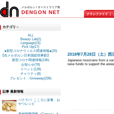
メルボルン / オーストラリア発
DENGON NET
クラシファイド
カテゴリ－
ALL
Beauty Lab(2)
Language(15)
Pick Up(17)
●新型コロナウィルス関連情報●(20)
2018年7月28日（土
【在メルボルン日本国総領事館】
新型コロナ関連情報(196)
Japanese musicians from a vari
raise funds to support the areas
お知らせ(78)
イベント(128)
チャリティ(8)
プレゼント・Giveaway(206)
記事 最新情報
バクラバ: こころに栄養、お
やつレシピ
豪州国勢調査（Census）を