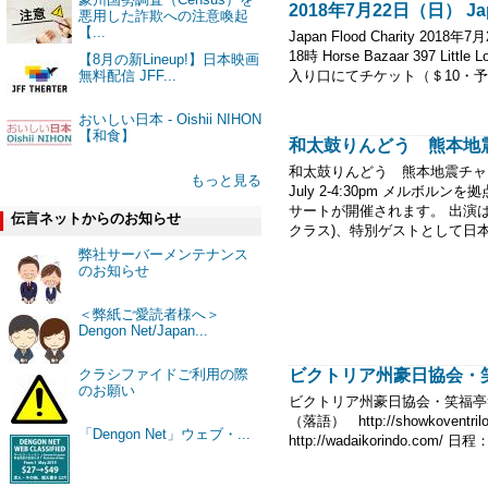
2018年7月22日（日） Japa
悪用した詐欺への注意喚起
【...
Japan Flood Charity 2018
18時 Horse Bazaar 397 Litt
【8月の新Lineup!】日本映画
無料配信 JFF...
入り口にてチケット（＄10・予定
おいしい日本 - Oishii NIHON
【和食】
和太鼓りんどう 熊本地
和太鼓りんどう 熊本地震チャリティ
もっと見る
July 2-4:30pm メル
サートが開催されます。 出演
伝言ネットからのお知らせ
クラス)、特別ゲストとして日本
弊社サーバーメンテナンス
のお知らせ
＜弊紙ご愛読者様へ＞
Dengon Net/Japan...
ビクトリア州豪日協会・
クラシファイドご利用の際
のお願い
ビクトリア州豪日協会・笑福亭
（落語） http://showkoven
「Dengon Net」ウェブ・...
http://wadaikorindo.co