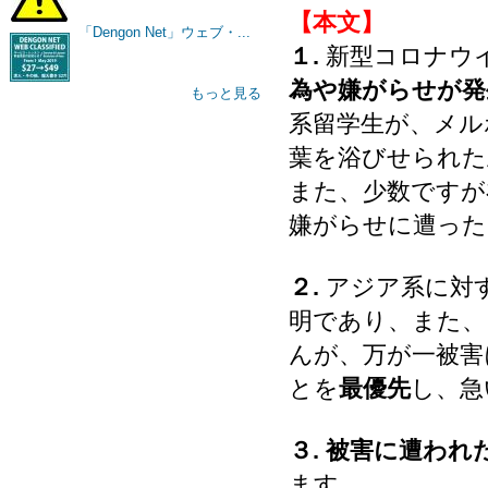
【本文】
「Dengon Net」ウェブ・...
１.
新型コロナウ
為や嫌がらせが発
もっと見る
系留学生が、メル
葉を浴びせられた
また、少数ですが
嫌がらせに遭った
２.
アジア系に対
明であり、また、
んが、万が一被害
とを
最優先
し、急
３.
被害に遭われ
ます。