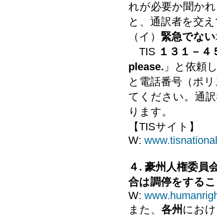
れが必要か聞かれ
と、通訳者を交え
（イ）
緊急でない
TIS
１３１－４
please.
」と依頼
と電話番号（ポリ
てください。通訳
ります。
【TISサイト】
W:
www.tisnationa
４.
豪州人権委員
合は調停をするこ
W:
www.humanrigh
また、
各州
におけ