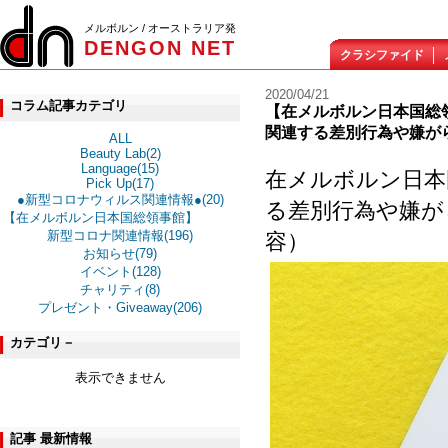
メルボルン / オーストラリア発
DENGON NET
クラシファイド
2020/04/21
コラム記事カテゴリ
【在メルボルン日本国総
関連する差別行為や嫌が
ALL
Beauty Lab(2)
Language(15)
在メルボルン日本
Pick Up(17)
●新型コロナウィルス関連情報●(20)
る差別行為や嫌が
【在メルボルン日本国総領事館】
新型コロナ関連情報(196)
容）
お知らせ(79)
イベント(128)
チャリティ(8)
プレゼント・Giveaway(206)
カテゴリ－
表示できません
記事 最新情報