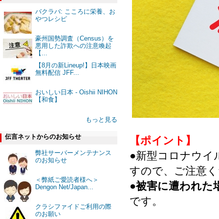
バクラバ: こころに栄養、お
やつレシピ
豪州国勢調査（Census）を
悪用した詐欺への注意喚起
【...
【8月の新Lineup!】日本映画
無料配信 JFF...
おいしい日本 - Oishii NIHON
【和食】
もっと見る
伝言ネットからのお知らせ
【ポイント】
弊社サーバーメンテナンス
●新型コロナウイ
のお知らせ
すので、ご注意く
＜弊紙ご愛読者様へ＞
●
被害に遭われた
Dengon Net/Japan...
です。
クラシファイドご利用の際
のお願い