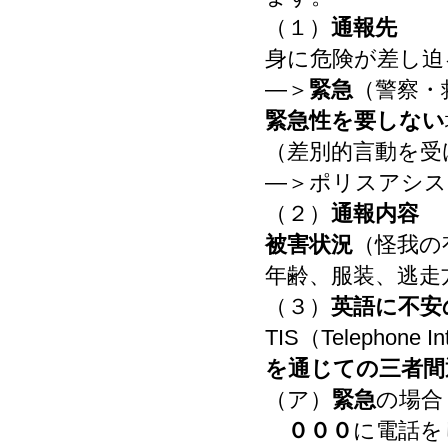
（１）
通報先
身に危険が差し迫
―＞
緊急
（警察・
緊急性を要しない
（差別的言動を受
―＞ポリスアシス
（２）
通報内容
被害状況
（怪我の
年齢、服装、逃走
（３）
英語に不安
TIS（Telephone Int
を通じての三者間
（ア）
緊急
の場合
０００
に電話を