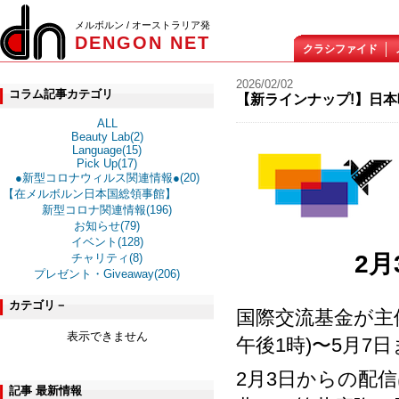
メルボルン / オーストラリア発
DENGON NET
クラシファイド
2026/02/02
コラム記事カテゴリ
【新ラインナップ!】日本映画
ALL
Beauty Lab(2)
Language(15)
Pick Up(17)
●新型コロナウィルス関連情報●(20)
【在メルボルン日本国総領事館】
新型コロナ関連情報(196)
お知らせ(79)
イベント(128)
2月
チャリティ(8)
プレゼント・Giveaway(206)
カテゴリ－
国際交流基金が主
表示できません
午後1時)〜5月
2月3日からの配
記事 最新情報