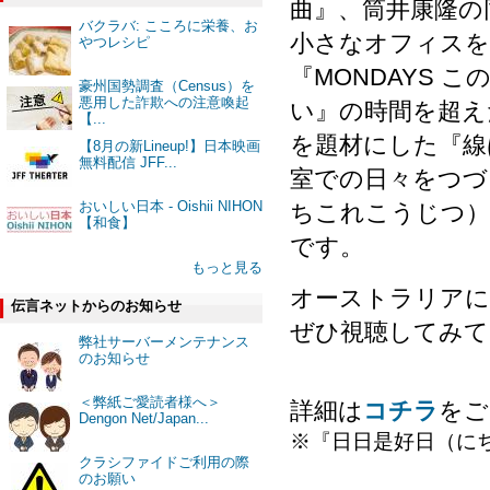
曲』、筒井康隆の
バクラバ: こころに栄養、お
小さなオフィスを
やつレシピ
『MONDAYS
豪州国勢調査（Census）を
悪用した詐欺への注意喚起
い』の時間を超え
【...
を題材にした『線
【8月の新Lineup!】日本映画
無料配信 JFF...
室での日々をつづ
おいしい日本 - Oishii NIHON
ちこれこうじつ）
【和食】
です。
もっと見る
オーストラリアに
伝言ネットからのお知らせ
ぜひ視聴してみて
弊社サーバーメンテナンス
のお知らせ
＜弊紙ご愛読者様へ＞
詳細は
コチラ
をご
Dengon Net/Japan...
※『日日是好日（に
クラシファイドご利用の際
のお願い