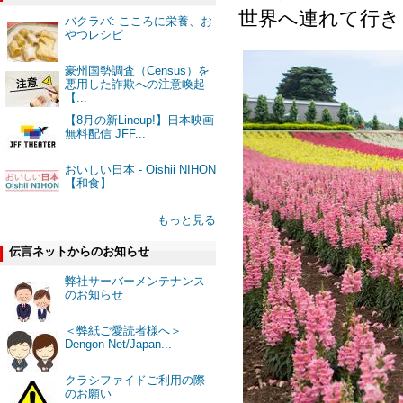
世界へ連れて行き
バクラバ: こころに栄養、お
やつレシピ
豪州国勢調査（Census）を
悪用した詐欺への注意喚起
【...
【8月の新Lineup!】日本映画
無料配信 JFF...
おいしい日本 - Oishii NIHON
【和食】
もっと見る
伝言ネットからのお知らせ
弊社サーバーメンテナンス
のお知らせ
＜弊紙ご愛読者様へ＞
Dengon Net/Japan...
クラシファイドご利用の際
のお願い