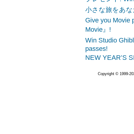
小さな旅をあなたに。Gi
Give you Movi
Movie』!
Win Studio Gh
passes!
NEW YEAR’S SP
Copyright © 1999-2