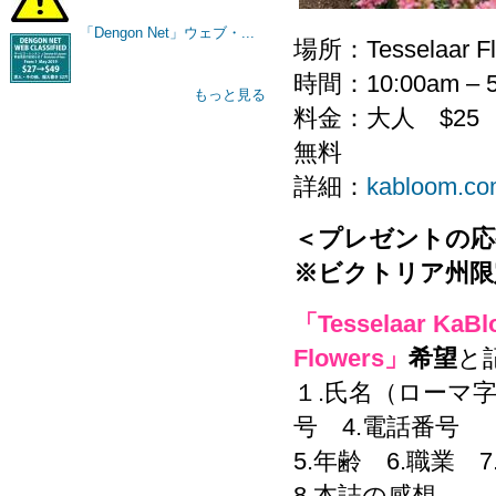
「Dengon Net」ウェブ・...
場所：Tesselaar Flo
時間：10:00am – 5
もっと見る
料金：大人 $25
無料
詳細：
kabloom.co
＜プレゼントの応
※ビクトリア州限
「Tesselaar KaBlo
Flowers」
希望
と
１.氏名（ローマ字
号 4.電話番号
5.年齢 6.職業
8.本誌の感想