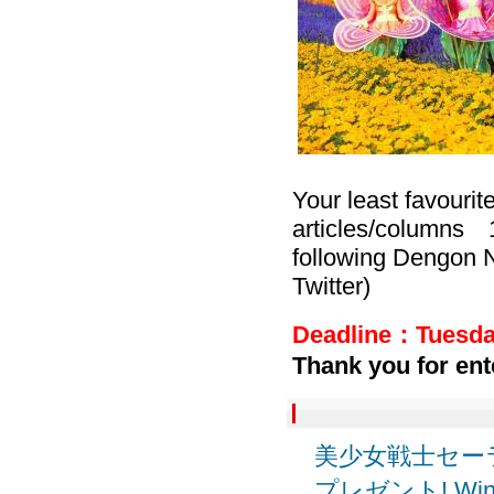
Your least favourit
articles/columns 
following Dengon N
Twitter)
Deadline：Tuesday
Thank you for ent
美少女戦士セーラ
プレゼント! Win the