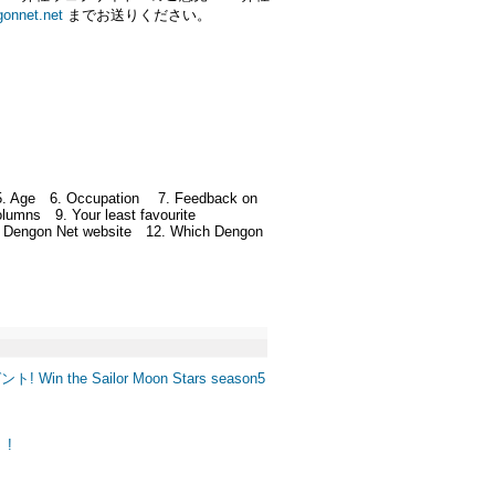
onnet.net
までお送りください。
。
 5. Age 6. Occupation 7. Feedback on
lumns 9. Your least favourite
the Dengon Net website 12. Which Dengon
e Sailor Moon Stars season5
』!