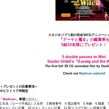
スタジオジブリ初の完全3DCGアニメーシ
『アーヤと魔女』の鑑賞券
5組10名様にプレゼント！
5 double passes to Win!
Studio Ghibli's『Earwig and the
The first full 3D CG animated film by Studi
Check out
Madman website
!
＜プレゼントの応募要項＞
※ビクトリア州限定
「
Madman
」
希望
と記入し、
1.氏名（ローマ字表記）2.住所 3.郵便番号 4.電話番号 5.年齢 6.職
9.おもしろい記事 10.おもしろくない記事 11.取り上げて欲しい特集記事 