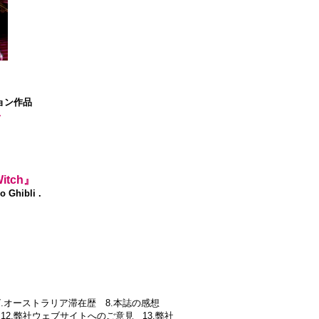
ョン作品
を
 Witch』
o Ghibli .
業 7.オーストラリア滞在歴 8.本誌の感想
12.弊社ウェブサイトへのご意見 13.弊社