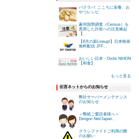
バクラバ: こころに栄養、お
やつレシピ
豪州国勢調査（Census）を
悪用した詐欺への注意喚起
【...
【8月の新Lineup!】日本映画
無料配信 JFF...
おいしい日本 - Oishii NIHON
【和食】
もっと見る
伝言ネットからのお知らせ
弊社サーバーメンテナンス
のお知らせ
＜弊紙ご愛読者様へ＞
Dengon Net/Japan...
クラシファイドご利用の際
のお願い