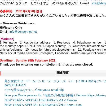
のどのSNSをフォローしていますか の13項目を添えて、E-mail
info@deng
応募締切: 2021年2月28日(日)
たくさんのご応募を頂きありがとうございました。応募は締切を致しました
＜Giveaway Guideline＞
※Victoria Only
Email:
info@dengonnet.net
[
Madman
]
1. Full name 2. Residential address 3. Postcode 4. Telephone number
the monthly paper DENGONNET/Japan Monthly 8. Your favourite articles/co
articles/columns 10. Ideas for future articles/columns 11. Feedback on 
Net’s social media services (Instagram, Facebook, Twitter) are you following?
Deadline：Sunday 28th February 2021
Thank you for entering our completion. Entries are now closed.
関連記事
美少女戦士セーラームーンセーラースターズ パート2 BLU-RAYをプレゼント! Win th
part2 BLU-RAY!
小さな旅をあなたに。Give you a small trip!
Give you Movie passes for『鬼滅の刃-無限列車編 / Demon Slayer Movie
NEW YEAR’S SPECIAL GIVEAWAYS Vol.2 Kenzan
NEW YEAR’S SPECIAL GIVEAWAYS Vol.1 Sensu Spa