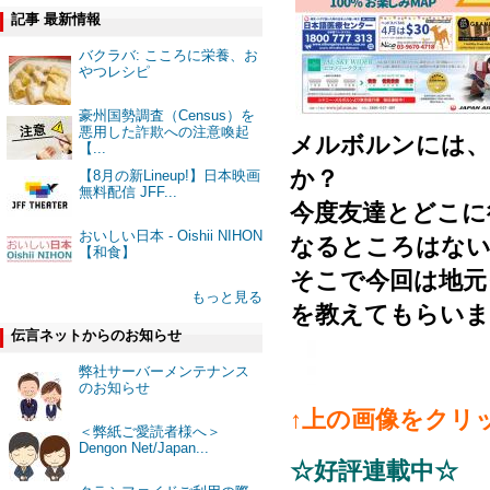
記事 最新情報
バクラバ: こころに栄養、お
やつレシピ
豪州国勢調査（Census）を
悪用した詐欺への注意喚起
メルボルンには、
【...
か？
【8月の新Lineup!】日本映画
無料配信 JFF...
今度友達とどこに
おいしい日本 - Oishii NIHON
なるところはない
【和食】
そこで今回は地元っ
もっと見る
を教えてもらいま
伝言ネットからのお知らせ
弊社サーバーメンテナンス
のお知らせ
↑上の画像をクリ
＜弊紙ご愛読者様へ＞
Dengon Net/Japan...
☆好評連載中☆