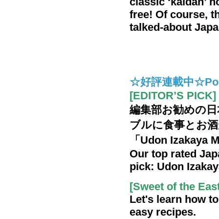
classic ‘kaidan’ h
free! Of course, 
talked-about Japa
☆好評連載中☆Popula
[EDITOR’S PICK]
編集部お勧めの日
ブルに食事とお酒
「Udon Izakaya
Our top rated Jap
pick: Udon Izaka
[Sweet of the East
Let's learn how to
easy recipes.