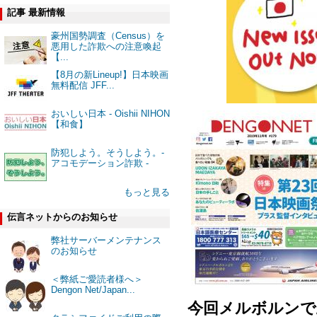
記事 最新情報
豪州国勢調査（Census）を
悪用した詐欺への注意喚起
【...
【8月の新Lineup!】日本映画
無料配信 JFF...
おいしい日本 - Oishii NIHON
【和食】
防犯しよう。そうしよう。-
アコモデーション詐欺 -
もっと見る
伝言ネットからのお知らせ
弊社サーバーメンテナンス
のお知らせ
＜弊紙ご愛読者様へ＞
Dengon Net/Japan...
今回メルボルンで