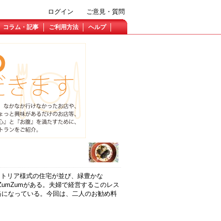
ログイン
ご意見・質問
コラム・記事
ご利用方法
ヘルプ
ビクトリア様式の住宅が並び、緑豊かな
uf ZumZumがある。夫婦で経営するこのレス
担当になっている。今回は、二人のお勧め料