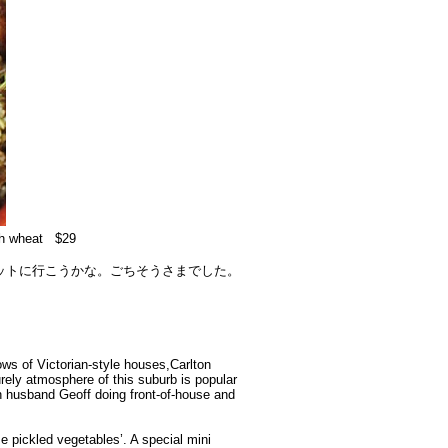
keh wheat $29
ットに行こうかな。ごちそうさまでした。
ows of Victorian-style houses,Carlton
ely atmosphere of this suburb is popular
h husband Geoff doing front-of-house and
 pickled vegetables’. A special mini