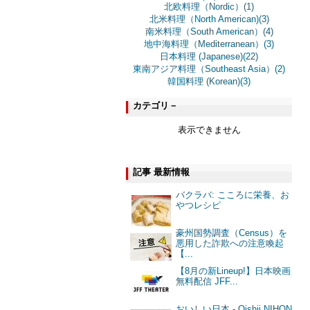
北欧料理（Nordic）(1)
北米料理（North American)(3)
南米料理（South American）(4)
地中海料理（Mediterranean）(3)
日本料理 (Japanese)(22)
東南アジア料理（Southeast Asia）(2)
韓国料理 (Korean)(3)
カテゴリ－
表示できません
記事 最新情報
バクラバ: こころに栄養、お
やつレシピ
豪州国勢調査（Census）を
悪用した詐欺への注意喚起
【...
【8月の新Lineup!】日本映画
無料配信 JFF...
おいしい日本 - Oishii NIHON