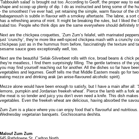
‘Tabbouleh salad’ is brought out too. According to Geoff, the proper way to eat
shape and scoop up plenty of dip. I do as instructed and bring some of the 
- the smoothest I’ve ever had, yet retaining the simple, warm flavour of the c
babaganoush is subtle in flavour with a smokey aftertaste. The labne, a sort 
has a refreshing aroma of mint. It might be breaking the rules, but I liked th
salad too. People who think dips are the same everywhere should definitely t
Next are the chickpea croquettes, ‘Zum Zum’s felafel, with marinated pepper
just ‘crunchy’, they’re more like well-spiced chickpea mash with a crunchy co
chickpeas just as in the hummus from before, fascinatingly the texture and ta
sesame sauce goes exceptionally well, too.
Next are the beautiful ‘Selak-Silverbeet rolls with rice, broad beans & chick
they’re meatless, I find them surprisingly filling. The gentle tartness of the
you may find yourself reaching out for another. All the dishes so far have be
vegetables and legumes. Geoff tells me that Middle Eastern meals go for two o
eating mezze and drinking arak (an anise-flavoured alcoholic spirit).
Mezze alone would have been enough to satisfy, but I have a main after all:
lemons, pumpkin and Jordanian freekeh wheat’. Pierce the lamb with a fork a
the meat is so tender and juicy you don’t even need a knife. This dish makes
vegetables. Even the freekeh wheat are delicious, having absorbed the savou
Zum Zum is a place where you can enjoy food that’s flavourful and nutritious. 
Wednesday vegetarian banquets. Gochisosama deshita.
Malouf Zum Zum
645 Rathdowne St. Carlton North