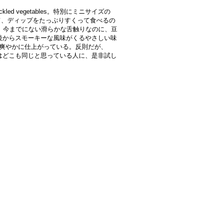
 pickled vegetables。特別にミニサイズの
形にして、ディップをたっぷりすくって食べるの
ぶ。今までにない滑らかな舌触りなのに、豆
は、後からスモーキーな風味がくるやさしい味
で爽やかに仕上がっている。反則だが、
ップはどこも同じと思っている人に、是非試し