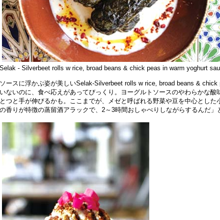
Selak - Silverbeet rolls w rice, broad beans & chick peas in warm yoghurt sa
ソースに浮かぶ姿が美しいSelak-Silverbeet rolls w rice, broad beans & chic
いないのに、食べ応えがあってびっくり。ヨーグルトソースのやわらかな酸
とつと手が伸びるかも。ここまでが、メゼと呼ばれる野菜や豆を中心とした
の香りが特徴の蒸留酒アラックで、2～3時間おしゃべりしながらするんだ」とG