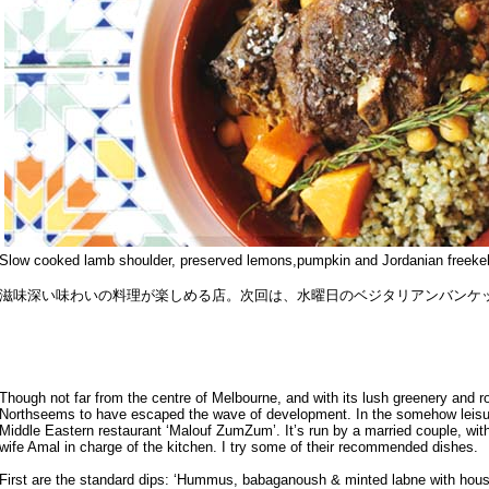
Slow cooked lamb shoulder, preserved lemons,pumpkin and Jordanian free
滋味深い味わいの料理が楽しめる店。次回は、水曜日のベジタリアンバンケ
Though not far from the centre of Melbourne, and with its lush greenery and r
Northseems to have escaped the wave of development. In the somehow leisur
Middle Eastern restaurant ‘Malouf ZumZum’. It’s run by a married couple, wit
wife Amal in charge of the kitchen. I try some of their recommended dishes.
First are the standard dips: ‘Hummus, babaganoush & minted labne with house