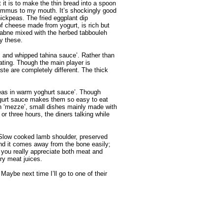
 it is to make the thin bread into a spoon
hummus to my mouth. It’s shockingly good
hickpeas. The fried eggplant dip
of cheese made from yogurt, is rich but
e labne mixed with the herbed tabbouleh
ry these.
s and whipped tahina sauce’. Rather than
ating. Though the main player is
ste are completely different. The thick
 peas in warm yoghurt sauce’. Though
 yogurt sauce makes them so easy to eat
en ‘mezze’, small dishes mainly made with
r three hours, the diners talking while
 ‘Slow cooked lamb shoulder, preserved
nd it comes away from the bone easily;
 you really appreciate both meat and
ry meat juices.
Maybe next time I’ll go to one of their