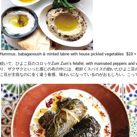
Hummus, babaganoush & minted labne with house pickled vegetables $19 +
続いて、ひよこ豆のコロッケZum Zum’s felafel, with marinated peppers an
り、ザクザクといった感じの衣の中には、程好くスパイスの効いたひよこ豆の
こ豆が主役なのに全く違う食感、味わいになっているのがおもしろい。こっ