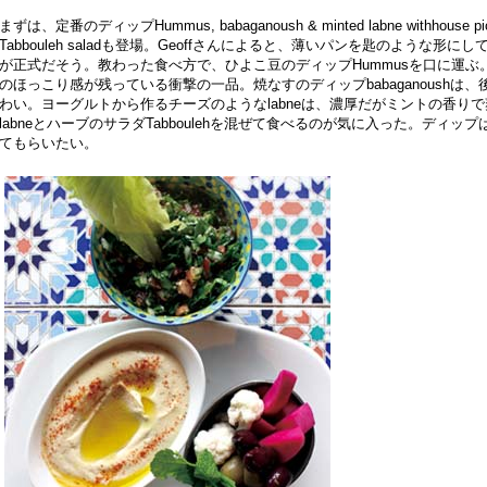
まずは、定番のディップHummus, babaganoush & minted labne withhouse
Tabbouleh saladも登場。Geoffさんによると、薄いパンを匙のような
が正式だそう。教わった食べ方で、ひよこ豆のディップHummusを口に運
のほっこり感が残っている衝撃の一品。焼なすのディップbabaganoush
わい。ヨーグルトから作るチーズのようなlabneは、濃厚だがミントの香り
labneとハーブのサラダTabboulehを混ぜて食べるのが気に入った。ディ
てもらいたい。