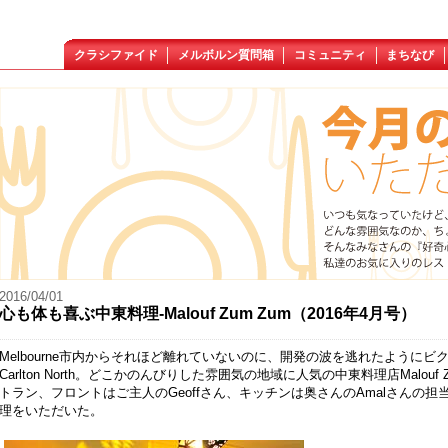
クラシファイド
メルボルン質問箱
コミュニティ
まちなび
2016/04/01
心も体も喜ぶ中東料理-Malouf Zum Zum（2016年4月号）
Melbourne市内からそれほど離れていないのに、開発の波を逃れたように
Carlton North。どこかのんびりした雰囲気の地域に人気の中東料理店Malo
トラン、フロントはご主人のGeoffさん、キッチンは奥さんのAmalさんの
理をいただいた。