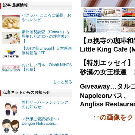
記事 最新情報
バクラバ: こころに栄養、お
やつレシピ
豪州国勢調査（Census）を
悪用した詐欺への注意喚起
【豆挽寺の珈琲和
【...
Little King Cafe 
【8月の新Lineup!】日本映画
無料配信 JFF...
【特別エッセイ】
おいしい日本 - Oishii NIHON
【和食】
砂漠の女王様達 
もっと見る
Giveaway
…タルゴ
伝言ネットからのお知らせ
Napoleonパス、
弊社サーバーメンテナンス
Angliss Restaura
のお知らせ
↑↑の画像を
＜弊紙ご愛読者様へ＞
Dengon Net/Japan...