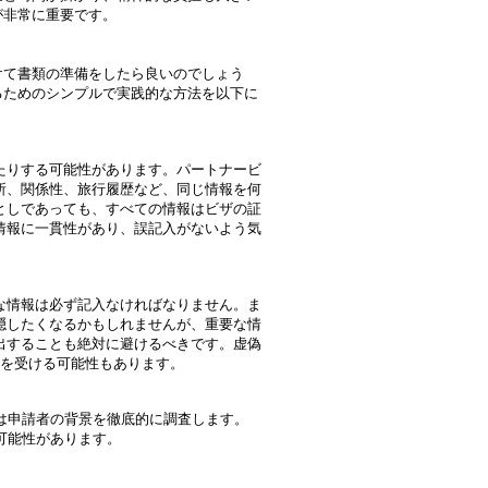
が非常に重要です。
けて書類の準備をしたら良いのでしょう
るためのシンプルで実践的な方法を以下に
たりする可能性があります。パートナービ
所、関係性、旅行履歴など、同じ情報を何
としであっても、すべての情報はビザの証
情報に一貫性があり、誤記入がないよう気
な情報は必ず記入なければなりません。ま
隠したくなるかもしれませんが、重要な情
出することも絶対に避けるべきです。虚偽
ィを受ける可能性もあります。
は申請者の背景を徹底的に調査します。
可能性があります。