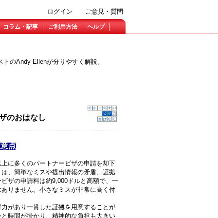
ログイン
ご意見・質問
コラム・記事
ご利用方法
ヘルプ
Andy Ellenが分りやすく解説。
ビザのおはなし
注意点
以上に多くのパートナービザの申請を却下
くは、簡単なミスや提出情報の矛盾、証拠
ビザの申請料は約9,000ドルと高額で、一
はありません。小さなミスが非常に高く付
得力があり一貫した証拠を用意することが
金と時間が掛かり、精神的な負担も大きい