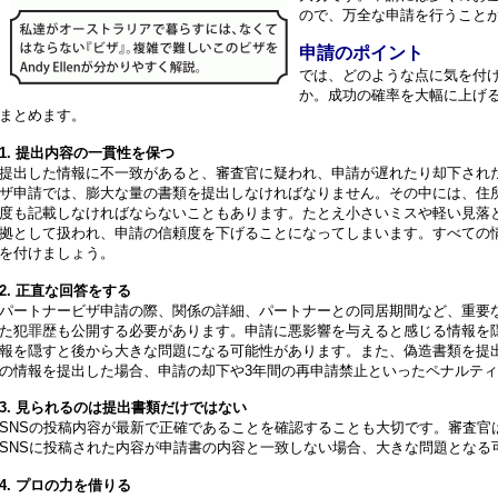
ので、万全な申請を行うこと
申請のポイント
では、どのような点に気を付
か。成功の確率を大幅に上げ
まとめます。
1. 提出内容の一貫性を保つ
提出した情報に不一致があると、審査官に疑われ、申請が遅れたり却下され
ザ申請では、膨大な量の書類を提出しなければなりません。その中には、住
度も記載しなければならないこともあります。たとえ小さいミスや軽い見落
拠として扱われ、申請の信頼度を下げることになってしまいます。すべての
を付けましょう。
2. 正直な回答をする
パートナービザ申請の際、関係の詳細、パートナーとの同居期間など、重要
た犯罪歴も公開する必要があります。申請に悪影響を与えると感じる情報を
報を隠すと後から大きな問題になる可能性があります。また、偽造書類を提
の情報を提出した場合、申請の却下や3年間の再申請禁止といったペナルテ
3. 見られるのは提出書類だけではない
SNSの投稿内容が最新で正確であることを確認することも大切です。審査官
SNSに投稿された内容が申請書の内容と一致しない場合、大きな問題となる
4. プロの力を借りる