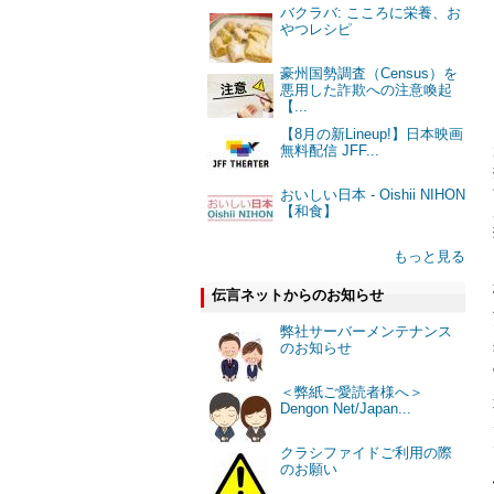
バクラバ: こころに栄養、お
やつレシピ
豪州国勢調査（Census）を
悪用した詐欺への注意喚起
【...
【8月の新Lineup!】日本映画
無料配信 JFF...
おいしい日本 - Oishii NIHON
【和食】
もっと見る
伝言ネットからのお知らせ
弊社サーバーメンテナンス
のお知らせ
＜弊紙ご愛読者様へ＞
Dengon Net/Japan...
クラシファイドご利用の際
のお願い