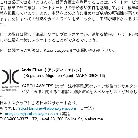
これは必須ではありませんが、移民弁護士を利用することは、パートナービ
す。移民の専門家は、パートナービザの手続きや要件を熟知しており、移民
報を把握しています。また、申請をどのように進めれば成功の可能性が高く
ます。更にすべての証拠やタイムラインをチェックし、申請が却下されるリ
す。
ビザの取得は難しく混乱しやすいプロセスですが、適切な情報とサポートが
しい生活を一緒にスタートすることができるでしょう。
ビザに関するご相談は、Kabo Lawyersまでお問い合わせ下さい。
Andy Ellen【 アンディ・エレン】
（Registered Migration Agent, MARN 0962018)
KABO LAWYERS (カボー法律事務所)のシニア移住コンサルタ
ビザ、法律に関するご相談に経験豊富なスペシャリストが対応し
す。
日本人スタッフによる日本語サポートあり。
相談先 E:
Yuki.Nomura@kabolawyers.com
（日本語）
E:
andy.ellen@kabolawyers.com
（英語）
T: 03-9663-3337 T2, Level 23, 360 Collins St, Melbourne