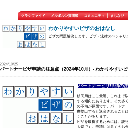
クラシファイド
メルボルン質問箱
コミュニティ
まちなび
わかりやすいビザのおはなし
ビザの問題解決します。ビザ・法律スペシャリストの
2024/10/25
パートナービザ申請の注意点（2024年10月）- わかりやすい
パートナービザ申請の
移民局はここ最近、これまで
する傾向にあります。その多
の不備が原因です。パートナー
度提出すると返金されること
くことがあります。
ビザを取得するためには、説
大切です。申請には多くのお