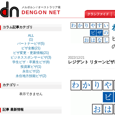
メルボルン / オーストラリア発
DENGON NET
クラシファイド
コラム記事カテゴリ
ALL
(1)
パートナービザ(5)
ビザ全般(21)
ビザ変更・更新情報(21)
ビジネススポンサービザ(3)
2022/12/21
レジデント リターンビザ
学生ビザ・卒業生ビザ(8)
投資家ビザ(1)
永住ビザ(2)
永住地方技能ビザ(2)
カテゴリ－
表示できません
記事 最新情報