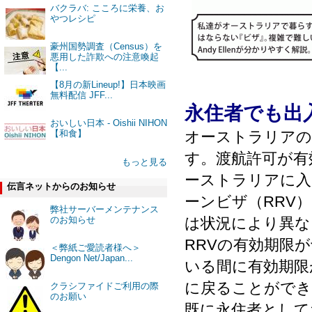
バクラバ: こころに栄養、お
やつレシピ
豪州国勢調査（Census）を
悪用した詐欺への注意喚起
【...
【8月の新Lineup!】日本映画
無料配信 JFF...
永住者でも出
おいしい日本 - Oishii NIHON
【和食】
オーストラリアの
す。渡航許可が有
もっと見る
ーストラリアに入
伝言ネットからのお知らせ
ーンビザ（RRV
弊社サーバーメンテナンス
のお知らせ
は状況により異な
RRVの有効期限
＜弊紙ご愛読者様へ＞
Dengon Net/Japan...
いる間に有効期限
に戻ることがで
クラシファイドご利用の際
のお願い
既に永住者として