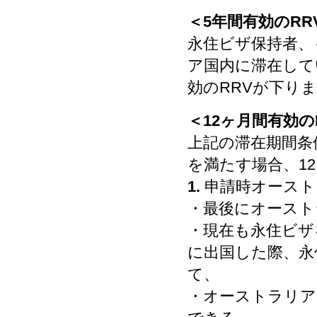
＜5年間有効のR
永住ビザ保持者、
ア国内に滞在して
効のRRVが下り
＜12ヶ月間有効の
上記の滞在期間条
を満たす場合、1
1.
申請時オースト
・最後にオースト
・現在も永住ビザ
に出国した際、永
て、
・オーストラリア