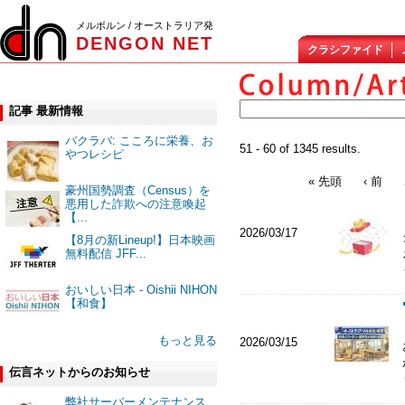
メルボルン / オーストラリア発
DENGON NET
クラシファイド
記事 最新情報
バクラバ: こころに栄養、お
51 - 60 of 1345 results.
やつレシピ
« 先頭
‹ 前
豪州国勢調査（Census）を
悪用した詐欺への注意喚起
【...
2026/03/17
【8月の新Lineup!】日本映画
無料配信 JFF...
おいしい日本 - Oishii NIHON
【和食】
もっと見る
2026/03/15
伝言ネットからのお知らせ
弊社サーバーメンテナンス