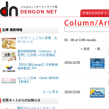
メルボルン / オーストラリア発
DENGON NET
クラシファイド
記事 最新情報
バクラバ: こころに栄養、お
81 - 90 of 1345 results.
やつレシピ
« 先頭
‹ 前
豪州国勢調査（Census）を
悪用した詐欺への注意喚起
【...
2025/12/30
【8月の新Lineup!】日本映画
無料配信 JFF...
おいしい日本 - Oishii NIHON
【和食】
もっと見る
2025/12/26
伝言ネットからのお知らせ
弊社サーバーメンテナンス