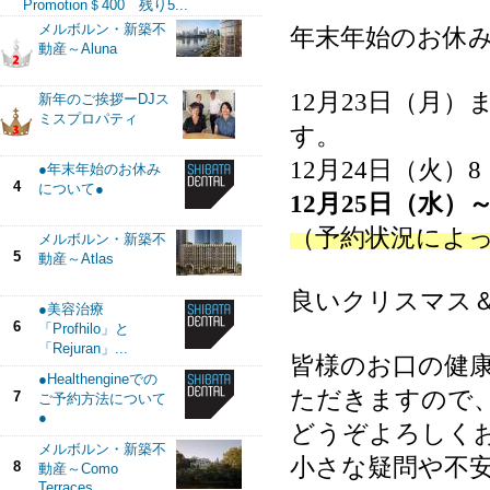
Promotion＄400 残り5...
メルボルン・新築不
年末年始のお休
動産～Aluna
12
月
23
日（月）
新年のご挨拶ーDJス
ミスプロパティ
す。
12
月
24
日（火）
8
●年末年始のお休み
4
について●
12
月
25
日（水）
（予約状況によ
メルボルン・新築不
5
動産～Atlas
良いクリスマス
●美容治療
6
「Profhilo」と
「Rejuran」...
皆様のお口の健
●Healthengineでの
ただきますので
7
ご予約方法について
●
どうぞよろしく
メルボルン・新築不
小さな疑問や不
8
動産～Como
Terraces