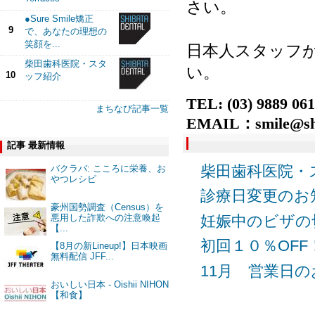
さい。
●Sure Smile矯正
9
で、あなたの理想の
笑顔を...
日本人スタッフ
柴田歯科医院・スタ
い。
10
ッフ紹介
TEL: (03) 9889 06
まちなび記事一覧
EMAIL
：
smile@sh
記事 最新情報
柴田歯科医院・
バクラバ: こころに栄養、お
やつレシピ
診療日変更のお
豪州国勢調査（Census）を
妊娠中のビザの
悪用した詐欺への注意喚起
【...
初回１０％OF
【8月の新Lineup!】日本映画
無料配信 JFF...
11月 営業日
おいしい日本 - Oishii NIHON
【和食】