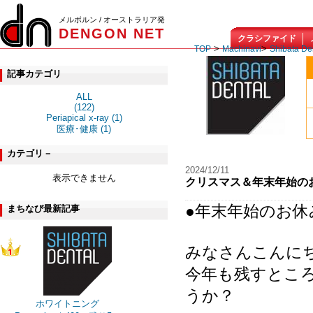
メルボルン / オーストラリア発
DENGON NET
クラシファイド
>
>
TOP
Machinavi
Shibata De
記事カテゴリ
ALL
(122)
Periapical x-ray (1)
医療･健康 (1)
カテゴリ－
2024/12/11
表示できません
クリスマス＆年末年始の
●年末年始のお休
まちなび最新記事
みなさんこんに
今年も残すとこ
うか？
ホワイトニング