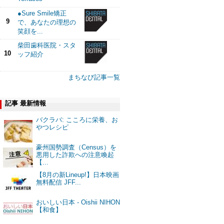
●Sure Smile矯正
9
で、あなたの理想の
笑顔を...
柴田歯科医院・スタ
10
ッフ紹介
まちなび記事一覧
記事 最新情報
バクラバ: こころに栄養、お
やつレシピ
豪州国勢調査（Census）を
悪用した詐欺への注意喚起
【...
【8月の新Lineup!】日本映画
無料配信 JFF...
おいしい日本 - Oishii NIHON
【和食】