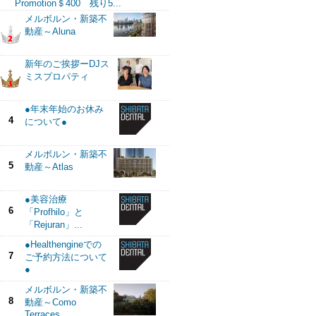
Promotion＄400 残り5...
メルボルン・新築不
動産～Aluna
新年のご挨拶ーDJス
ミスプロパティ
●年末年始のお休み
4
について●
メルボルン・新築不
5
動産～Atlas
●美容治療
6
「Profhilo」と
「Rejuran」...
●Healthengineでの
7
ご予約方法について
●
メルボルン・新築不
8
動産～Como
Terraces