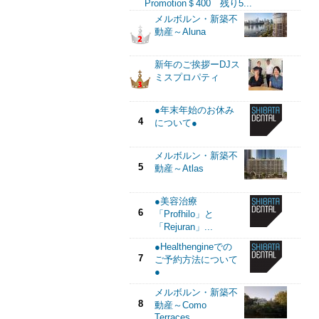
Promotion＄400 残り5...
メルボルン・新築不
動産～Aluna
新年のご挨拶ーDJス
ミスプロパティ
●年末年始のお休み
4
について●
メルボルン・新築不
5
動産～Atlas
●美容治療
6
「Profhilo」と
「Rejuran」...
●Healthengineでの
7
ご予約方法について
●
メルボルン・新築不
8
動産～Como
Terraces