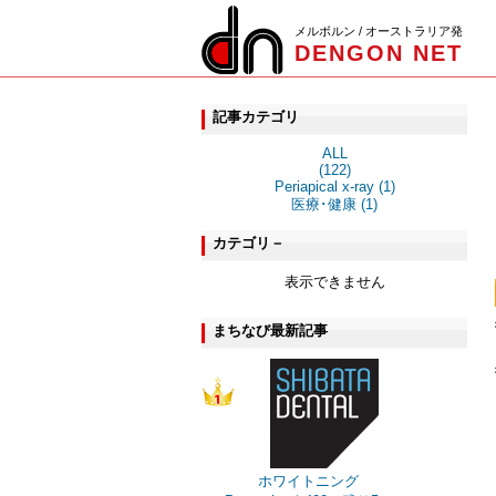
メルボルン / オーストラリア発
DENGON NET
記事カテゴリ
ALL
(122)
Periapical x-ray (1)
医療･健康 (1)
カテゴリ－
表示できません
まちなび最新記事
ホワイトニング