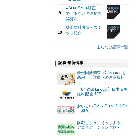
●Sure Smile矯正
9
で、あなたの理想の
笑顔を...
柴田歯科医院・スタ
10
ッフ紹介
まちなび記事一覧
記事 最新情報
豪州国勢調査（Census）を
悪用した詐欺への注意喚起
【...
【8月の新Lineup!】日本映画
無料配信 JFF...
おいしい日本 - Oishii NIHON
【和食】
防犯しよう。そうしよう。-
アコモデーション詐欺 -