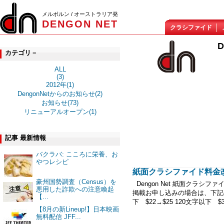
メルボルン / オーストラリア発
DENGON NET
クラシファイド
カテゴリ－
ALL
(3)
2012年(1)
DengonNetからのお知らせ(2)
お知らせ(73)
リニューアルオープン(1)
記事 最新情報
バクラバ: こころに栄養、お
やつレシピ
紙面クラシファイド料金
豪州国勢調査（Census）を
Dengon Net 紙面クラシ
悪用した詐欺への注意喚起
掲載お申し込みの場合は、下記の金
【...
下 $22→$25 120文字以下 $3
【8月の新Lineup!】日本映画
無料配信 JFF...