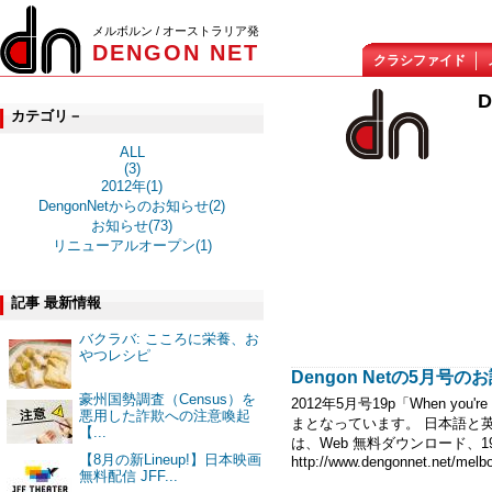
メルボルン / オーストラリア発
DENGON NET
クラシファイド
カテゴリ－
ALL
(3)
2012年(1)
DengonNetからのお知らせ(2)
お知らせ(73)
リニューアルオープン(1)
記事 最新情報
バクラバ: こころに栄養、お
やつレシピ
Dengon Netの5月号の
豪州国勢調査（Census）を
2012年5月号19p「When y
悪用した詐欺への注意喚起
まとなっています。 日本語と
【...
は、Web 無料ダウンロード、1
【8月の新Lineup!】日本映画
http://www.dengonnet.net/melbo
無料配信 JFF...