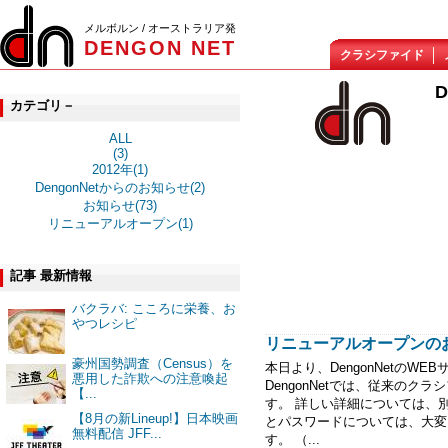
メルボルン / オーストラリア発
DENGON NET
クラシファイド
カテゴリ－
ALL
(3)
2012年(1)
DengonNetからのお知らせ(2)
お知らせ(73)
リニューアルオープン(1)
記事 最新情報
バクラバ: こころに栄養、お
やつレシピ
リニューアルオープンの
豪州国勢調査（Census）を
本日より、DengonNetのW
悪用した詐欺への注意喚起
DengonNetでは、従来の
【...
す。 詳しい詳細については、
【8月の新Lineup!】日本映画
とパスワードについては、大変
無料配信 JFF...
す。 （...