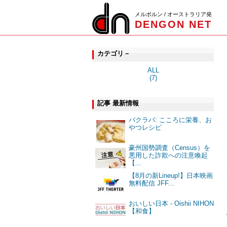
メルボルン / オーストラリア発
DENGON NET
カテゴリ－
ALL
(7)
記事 最新情報
バクラバ: こころに栄養、お
やつレシピ
豪州国勢調査（Census）を
悪用した詐欺への注意喚起
【...
【8月の新Lineup!】日本映画
無料配信 JFF...
おいしい日本 - Oishii NIHON
【和食】