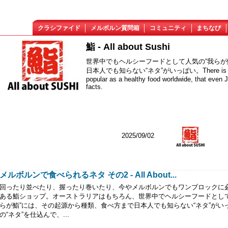
クラシファイド
メルボルン質問箱
コミュニティ
まちなび
鮨 - All about Sushi
世界中でもヘルシーフードとして人気の“我らが
日本人でも知らない“ネタ”がいっぱい。There is so much 
popular as a healthy food worldwide, that even
facts.
2025/09/02
メルボルンで食べられるネタ その2 - All About...
回ったり並べたり、握ったり巻いたり、今やメルボルンでもワンブロックに
ある鮨ショップ。オーストラリアはもちろん、世界中でヘルシーフードとして
らが鮨”には、その起源から種類、食べ方まで日本人でも知らない“ネタ”がい
の“ネタ”を仕込んで、...