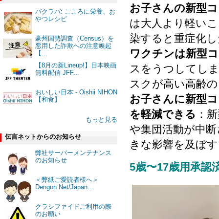
お子さんの新型コ
バクラバ: こころに栄養、お
やつレシピ
は大人より軽いこ
染すると重症化し
豪州国勢調査（Census）を
悪用した詐欺への注意喚起
ワクチンは新型コ
【...
【8月の新Lineup!】日本映画
スをうつしてしま
無料配信 JFF...
スクが高い高齢の
おいしい日本 - Oishii NIHON
お子さんに新型コ
【和食】
を軽減できる
：新
もっと見る
や集団活動が中断
伝言ネットからのお知らせ
きな影響を及ぼす
弊社サーバーメンテナンス
のお知らせ
5歳〜17歳用承
＜弊紙ご愛読者様へ＞
Dengon Net/Japan...
クラシファイドご利用の際
のお願い