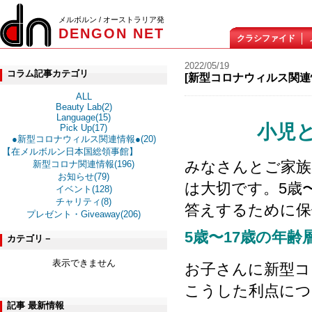
メルボルン / オーストラリア発
DENGON NET
クラシファイド
2022/05/19
コラム記事カテゴリ
[新型コロナウィルス関連
ALL
Beauty Lab(2)
Language(15)
小児
Pick Up(17)
●新型コロナウィルス関連情報●(20)
【在メルボルン日本国総領事館】
みなさんとご家族
新型コロナ関連情報(196)
お知らせ(79)
は大切です。5歳
イベント(128)
チャリティ(8)
答えするために保
プレゼント・Giveaway(206)
5歳〜17歳の年
カテゴリ－
表示できません
お子さんに新型コ
こうした利点につ
記事 最新情報