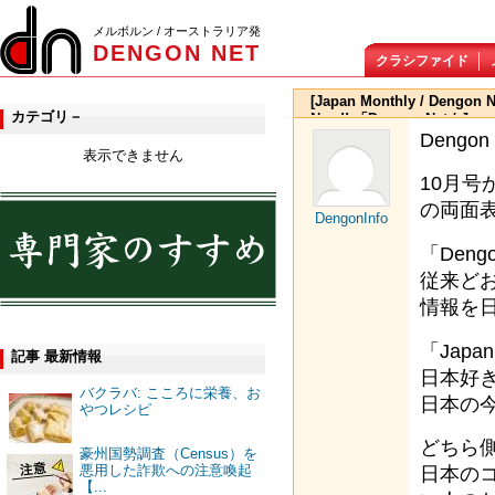
メルボルン / オーストラリア発
DENGON NET
クラシファイド
[Japan Monthly / Dengon N
カテゴリ－
Now!! 「Dengon Net / J
Dengo
ウンロード
表示できません
10月号か
の両面
DengonInfo
「Deng
従来ど
情報を
「Japan
記事 最新情報
日本好
バクラバ: こころに栄養、お
日本の
やつレシピ
どちら
豪州国勢調査（Census）を
悪用した詐欺への注意喚起
日本の
【...