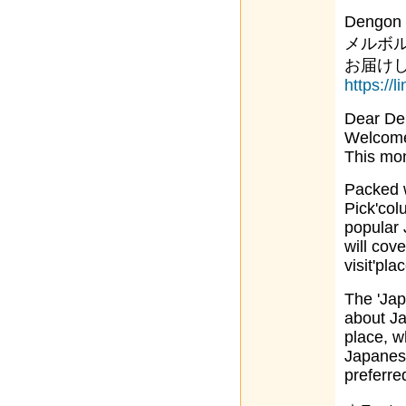
Dengon
メルボ
お届け
https://
Dear De
Welcome
This mon
Packed w
Pick'col
popular 
will cov
visit'pla
The 'Jap
about Ja
place, w
Japanese
preferre