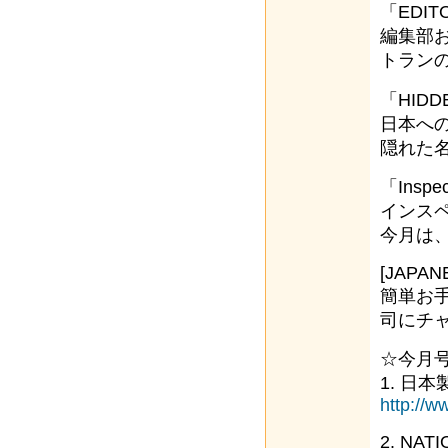
「EDITO
編集部
トランの
「HIDDE
日本へ
隠れた
「Inspec
インス
今月は
[JAPAN
簡単お
司にチ
☆今月
1. 日
http://w
2. NAT