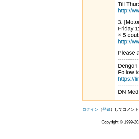
Till Thu
http://w
3. [Moto
Friday 
× 5 dou
http://w
Please a
-----------
Dengon N
Follow t
https://
-----------
DN Media
ログイン
（
登録
）してコメント
Copyright © 1999-2