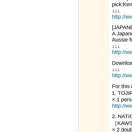
pick:Ke
↓↓↓
http://
[JAPAN
A Japan
Aussie f
↓↓↓
http://
Download
↓↓↓
http://w
For thi
1. TOJ
× 1 per
http://w
2. NAT
［KAWS :
× 2 dou