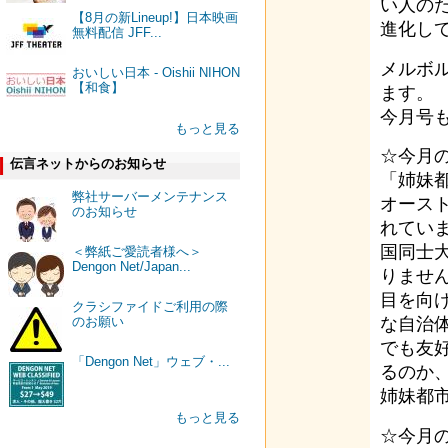
い人の
【8月の新Lineup!】日本映画
進化し
無料配信 JFF...
メルボ
おいしい日本 - Oishii NIHON
【和食】
ます。
今月号
もっと見る
☆今月
伝言ネットからのお知らせ
「姉妹
弊社サーバーメンテナンス
オース
のお知らせ
れてい
国同士
＜弊紙ご愛読者様へ＞
Dengon Net/Japan...
りませ
目を向
クラシファイドご利用の際
な自治
のお願い
でも友
「Dengon Net」ウェブ・...
るのか
姉妹都
もっと見る
☆今月の新