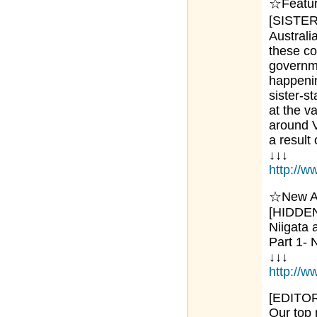
☆Featur
[SISTE
Australi
these co
governme
happenin
sister-s
at the va
around V
a result
↓↓↓
http://
☆New Ar
[HIDDEN
Niigata 
Part 1- 
↓↓↓
http://
[EDITOR
Our top 