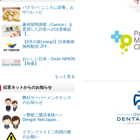
バクラバ: こころに栄養、お
やつレシピ
豪州国勢調査（Census）を
悪用した詐欺への注意喚起
【...
【8月の新Lineup!】日本映画
無料配信 JFF...
おいしい日本 - Oishii NIHON
【和食】
もっと見る
伝言ネットからのお知らせ
弊社サーバーメンテナンス
のお知らせ
＜弊紙ご愛読者様へ＞
Dengon Net/Japan...
クラシファイドご利用の際
のお願い