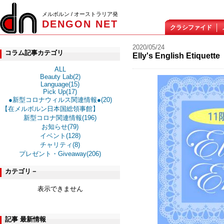
メルボルン / オーストラリア発
DENGON NET
クラシファイド
2020/05/24
コラム記事カテゴリ
Elly's English Et
ALL
Beauty Lab(2)
Language(15)
Pick Up(17)
●新型コロナウィルス関連情報●(20)
【在メルボルン日本国総領事館】
新型コロナ関連情報(196)
お知らせ(79)
イベント(128)
チャリティ(8)
プレゼント・Giveaway(206)
カテゴリ－
表示できません
記事 最新情報