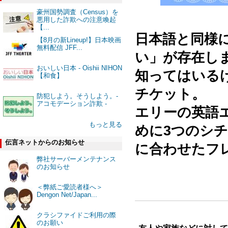
豪州国勢調査（Census）を
悪用した詐欺への注意喚起
⠀⠀
【...
日本語と同様
【8月の新Lineup!】日本映画
無料配信 JFF...
い」が存在し
おいしい日本 - Oishii NIHON
知ってはいる
【和食】
チケット。⠀⠀
防犯しよう。そうしよう。-
アコモデーション詐欺 -
エリーの英語
もっと見る
めに3つのシ
伝言ネットからのお知らせ
に合わせたフ
弊社サーバーメンテナンス
のお知らせ
＜弊紙ご愛読者様へ＞
Dengon Net/Japan...
クラシファイドご利用の際
のお願い