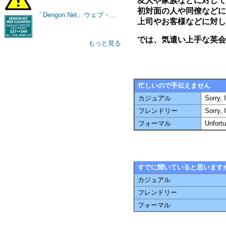
友人や家族などに対して
初対面の人や同僚などに
「Dengon Net」ウェブ・...
上司やお客様などに対し
では、気遣い上手な英会
もっと見る
忙しいので手伝えません
カジュアル
Sorry, 
フレンドリー
Sorry, 
フォーマル
Unfortu
すでに聞いていると思います
カジュアル
フレンドリー
フォーマル