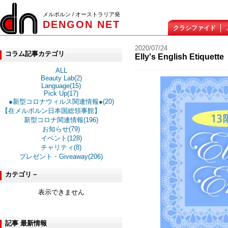
メルボルン / オーストラリア発
DENGON NET
クラシファイド
2020/07/24
コラム記事カテゴリ
Elly's English Et
ALL
Beauty Lab(2)
Language(15)
Pick Up(17)
●新型コロナウィルス関連情報●(20)
【在メルボルン日本国総領事館】
新型コロナ関連情報(196)
お知らせ(79)
イベント(128)
チャリティ(8)
プレゼント・Giveaway(206)
カテゴリ－
表示できません
記事 最新情報